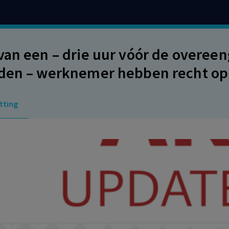
van een – drie uur vóór de overe
den – werknemer hebben recht op 
igingsovereenkomst met de over
tting
igingsvergoeding. Geen sprake van
jdensuitkering ex artikel 7:674 BW