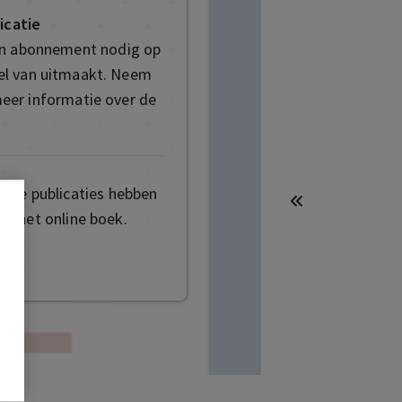
icatie
en abonnement nodig op
deel van uitmaakt. Neem
eer informatie over de
mige publicaties hebben
t het online boek.