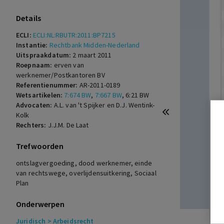
Details
ECLI:
ECLI:NL:RBUTR:2011:BP7215
Instantie:
Rechtbank Midden-Nederland
Uitspraakdatum:
2 maart 2011
Roepnaam:
erven van
werknemer/Postkantoren BV
Referentienummer:
AR-2011-0189
Wetsartikelen:
7:674 BW
,
7:667 BW
,
6:21 BW
Advocaten:
A.L. van 't Spijker en D.J. Wentink-
Kolk
Rechters:
J.J.M. De Laat
Trefwoorden
ontslagvergoeding, dood werknemer, einde
van rechtswege, overlijdensuitkering, Sociaal
Plan
Onderwerpen
Juridisch
> Arbeidsrecht