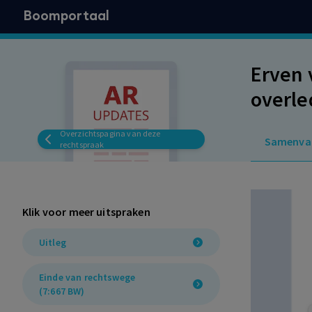
Boomportaal
Erven 
overle
beëind
Overzichtspagina van deze
Samenva
beëind
rechtspraak
Overli
Klik voor meer uitspraken
Uitleg
Einde van rechtswege
(7:667 BW)