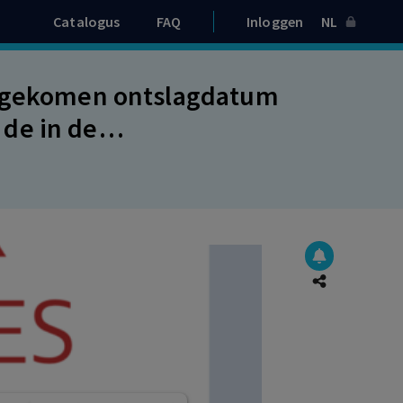
Catalogus
FAQ
Inloggen
NL
engekomen ontslagdatum
de in de
ledene afgesproken
 voorwaardelijke verbintenis.