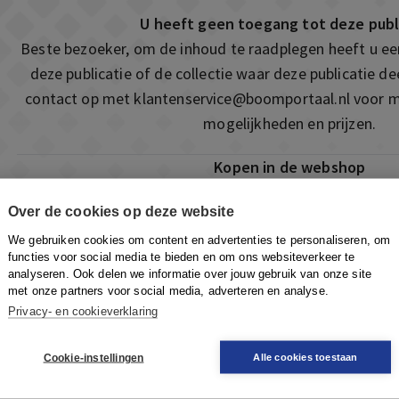
U heeft geen toegang tot deze publ
Beste bezoeker, om de inhoud te raadplegen heeft u e
deze publicatie of de collectie waar deze publicatie 
contact op met
klantenservice@boomportaal.nl
voor m
mogelijkheden en prijzen.
Kopen in de webshop
Deze publicatie is ook te vinden in onze webshop. Som
Over de cookies op deze website
ook de mogelijkheid om direct toegang te kopen to
We gebruiken cookies om content en advertenties te personaliseren, om
Naar de webshop
functies voor social media te bieden en om ons websiteverkeer te
analyseren. Ook delen we informatie over jouw gebruik van onze site
met onze partners voor social media, adverteren en analyse.
Privacy- en cookieverklaring
Cookie-instellingen
Alle cookies toestaan