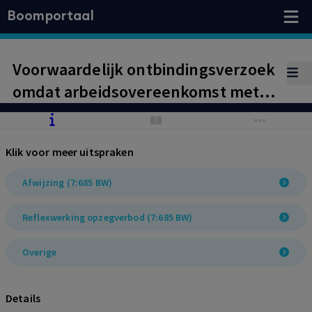
Boomportaal
Voorwaardelijk ontbindingsverzoek
omdat arbeidsovereenkomst met
arbeidsongeschikte werknemer
mogelijk niet eindigt krachtens CAO
Klik voor meer uitspraken
Bouwnijverheid, afgewezen wegens
ontbreken bedrijfseconomische
Afwijzing (7:685 BW)
noodzaak
Reflexwerking opzegverbod (7:685 BW)
Overige
Details