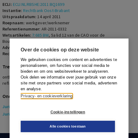
ECLI:
ECLI:NL:RBSHE:2011:BQ1699
Instantie:
Rechtbank Oost-Brabant
Uitspraakdatum:
14 april 2011
Roepnaam:
werkgever/werknemer
Referentienummer:
AR-2011-0332
Wetsartikelen:
7:685 BW
,
5a lid 12 van de CAO voor de
Bouwnijverheid
,
7:670 BW
Advocaten:
T.W. Phea en S. Klomp
Over de cookies op deze website
Rechters:
M.E. Smorenburg
We gebruiken cookies om content en advertenties te
personaliseren, om functies voor social media te
Trefwoorden
bieden en om ons websiteverkeer te analyseren.
ontbinding, opzegtermijn in cao, arbeidsongeschikte werknemer,
Ook delen we informatie over jouw gebruik van onze
reflexwerking
site met onze partners voor social media, adverteren
en analyse.
Onderwerpen
Privacy- en cookieverklaring
Juridisch
> Arbeidsrecht
Cookie-instellingen
Juridisch
> Sociaal Zekerheidsrecht
Alle cookies toestaan