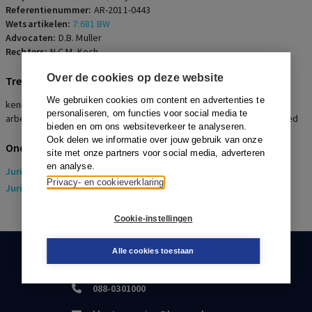
Referentienummer:
AR-2011-0443
Wetsartikelen:
7:681 BW
Advocaten:
D.B. Muller
Rechters:
N.C.M. Koch
Over de cookies op deze website
Trefwoorden
We gebruiken cookies om content en advertenties te
kennelijk onredelijk ontslag, afwijzing, langdurige
personaliseren, om functies voor social media te
arbeidsongeschiktheid, bijkomende omstandigheden, Rutten/Breed
bieden en om ons websiteverkeer te analyseren.
Ook delen we informatie over jouw gebruik van onze
Onderwerpen
site met onze partners voor social media, adverteren
en analyse.
Juridisch
> Arbeidsrecht
Privacy- en cookieverklaring
Juridisch
> Sociaal Zekerheidsrecht
Cookie-instellingen
Alle cookies toestaan
KLANTENSERVICE
088-0301000