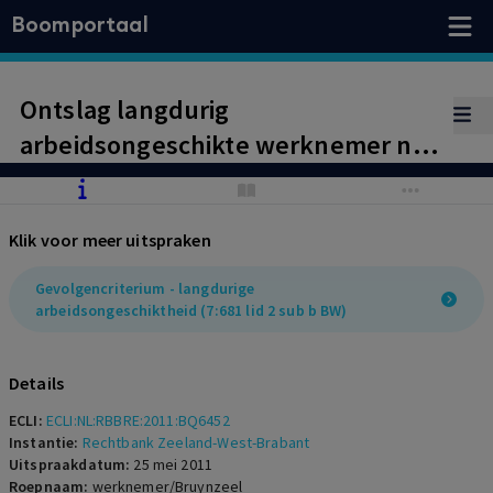
Boomportaal
Ontslag langdurig
arbeidsongeschikte werknemer niet
kennelijk onredelijk. Geen
bijkomende omstandigheden
Klik voor meer uitspraken
Gevolgencriterium - langdurige
arbeidsongeschiktheid (7:681 lid 2 sub b BW)
Details
ECLI:
ECLI:NL:RBBRE:2011:BQ6452
Instantie:
Rechtbank Zeeland-West-Brabant
Uitspraakdatum:
25 mei 2011
Roepnaam:
werknemer/Bruynzeel