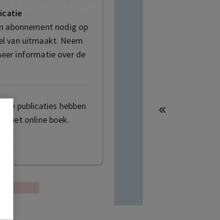
icatie
en abonnement nodig op
deel van uitmaakt. Neem
eer informatie over de
mige publicaties hebben
t het online boek.