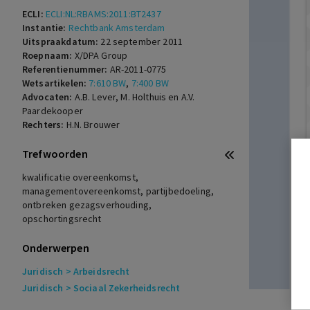
ECLI:
ECLI:NL:RBAMS:2011:BT2437
Instantie:
Rechtbank Amsterdam
Uitspraakdatum:
22 september 2011
Roepnaam:
X/DPA Group
Referentienummer:
AR-2011-0775
Wetsartikelen:
7:610 BW
,
7:400 BW
Advocaten:
A.B. Lever, M. Holthuis en A.V.
Paardekooper
Rechters:
H.N. Brouwer
Trefwoorden
kwalificatie overeenkomst,
managementovereenkomst, partijbedoeling,
ontbreken gezagsverhouding,
opschortingsrecht
Onderwerpen
Juridisch
> Arbeidsrecht
Juridisch
> Sociaal Zekerheidsrecht