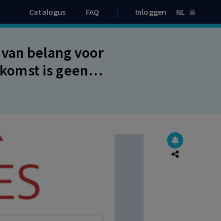
Catalogus
FAQ
Inloggen
NL
 van belang voor
komst is geen
e bedoeling een
 een gezagsverhouding