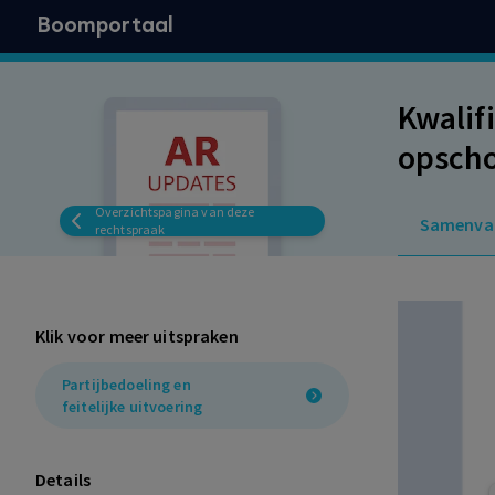
Boomportaal
Kwalif
opscho
arbeid
Overzichtspagina van deze
Samenva
manage
rechtspraak
ontbre
Klik voor meer uitspraken
Partijbedoeling en
feitelijke uitvoering
Details