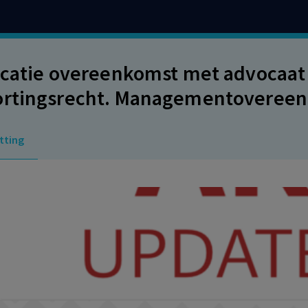
icatie overeenkomst met advocaat
rtingsrecht. Managementovereen
sovereenkomst. Partijen hadden d
tting
mentovereenkomst te sluiten en
ekt