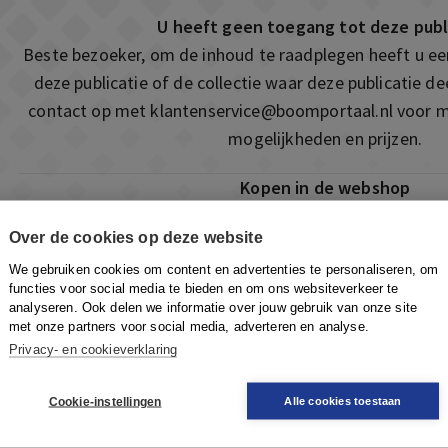
U heeft geen toegang tot deze publ
Beste bezoeker, om de inhoud te raadplegen heeft u e
deze publicatie of de collectie waar deze publicatie 
contact op met
klantenservice@boomportaal.nl
voor m
mogelijkheden en prijzen.
Kopen in de webshop
Deze publicatie is ook te vinden in onze webshop. Som
Over de cookies op deze website
ook de mogelijkheid om direct toegang te kopen to
We gebruiken cookies om content en advertenties te personaliseren, om
Naar de webshop
functies voor social media te bieden en om ons websiteverkeer te
analyseren. Ook delen we informatie over jouw gebruik van onze site
met onze partners voor social media, adverteren en analyse.
Privacy- en cookieverklaring
Cookie-instellingen
Alle cookies toestaan