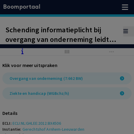
Boomportaal
Schending informatieplicht bij
overgang van onderneming leidt
niet tot schadevergoeding wegens
het ontbreken van schade.
Klik voor meer uitspraken
Werknemer heeft loonaanspraak op
verkrijger, zodat schade ontbreekt.
Overgang van onderneming (7:662 BW)
Het uitsluiten van
Ziekte en handicap (WGBchz/h)
arbeidsongeschikte werknemers bij
overgang van onderneming staat op
Details
gespannen voet met Wet gelijke
ECLI:
ECLI:NL:GHLEE:2012:BX4506
behandeling op grond van handicap
Instantie:
Gerechtshof Arnhem-Leeuwarden