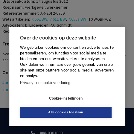
of chronische ziekte
Uitspraakdatum:
14 augustus 2012
Roepnaam:
werkgever/werknemer
Referentienummer:
AR-2012-0759
Wetsartikelen:
7:662 BW
,
7:611 BW
,
7:655a BW
,
10 WGBH/CZ
Advocaten:
D. Lacevic en P.A. Schmidt
Rechters:
M.E.L. Fikkers, A.M. Koene en W.A. Zondag
Over de cookies op deze website
Trefwoorden
We gebruiken cookies om content en advertenties te
personaliseren, om functies voor social media te
overgang van onderneming, informatieplicht, Bos/Pax, Allart/Kuijck,
bieden en om ons websiteverkeer te analyseren.
schadevergoeding, Memedovic, gelijke behandeling
Ook delen we informatie over jouw gebruik van onze
site met onze partners voor social media, adverteren
Onderwerpen
en analyse.
Juridisch
> Arbeidsrecht
Privacy- en cookieverklaring
Juridisch
> Sociaal Zekerheidsrecht
Cookie-instellingen
Alle cookies toestaan
KLANTENSERVICE
088-0301000