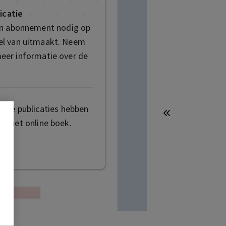
icatie
en abonnement nodig op
deel van uitmaakt. Neem
eer informatie over de
mige publicaties hebben
t het online boek.