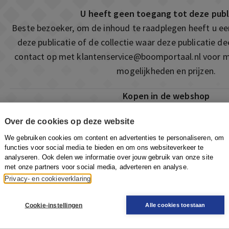
U heeft geen toegang tot deze publ
Beste bezoeker, om de inhoud te raadplegen heeft u e
deze publicatie of de collectie waar deze publicatie 
contact op met
klantenservice@boomportaal.nl
voor m
mogelijkheden en prijzen.
Kopen in de webshop
Deze publicatie is ook te vinden in onze webshop. Som
Over de cookies op deze website
ook de mogelijkheid om direct toegang te kopen to
We gebruiken cookies om content en advertenties te personaliseren, om
Naar de webshop
functies voor social media te bieden en om ons websiteverkeer te
analyseren. Ook delen we informatie over jouw gebruik van onze site
met onze partners voor social media, adverteren en analyse.
Privacy- en cookieverklaring
Cookie-instellingen
Alle cookies toestaan