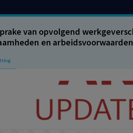
prake van opvolgend werkgeversch
amheden en arbeidsvoorwaarden z
tting