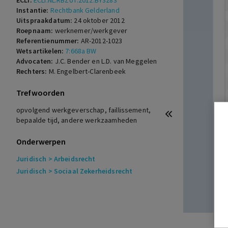
ECLI:
ECLI:NL:RBZUT:2012:BY3283
Instantie:
Rechtbank Gelderland
Uitspraakdatum:
24 oktober 2012
Roepnaam:
werknemer/werkgever
Referentienummer:
AR-2012-1023
Wetsartikelen:
7:668a BW
Advocaten:
J.C. Bender en L.D. van Meggelen
Rechters:
M. Engelbert-Clarenbeek
Trefwoorden
opvolgend werkgeverschap, faillissement,
bepaalde tijd, andere werkzaamheden
Onderwerpen
Juridisch
> Arbeidsrecht
Juridisch
> Sociaal Zekerheidsrecht