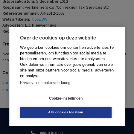
Uitspraakdatum:
5 december 2012
Roepnaam:
werknemers c.s./Connexxion Taxi Services B.V.
Referentienummer:
AR-2012-1063
Wetsartikelen:
7:662 BW
Advocaten:
E.J. Nieuwenhuys
Rechters:
M.V. Ulrici
Over de cookies op deze website
Trefwoorden
We gebruiken cookies om content en advertenties te
personaliseren, om functies voor social media te
overgang van onderneming, contractovername, baanaanbod, uitleg
bieden en om ons websiteverkeer te analyseren.
cao
Ook delen we informatie over jouw gebruik van onze
site met onze partners voor social media, adverteren
Onderwerpen
en analyse.
Juridisch
> Arbeidsrecht
Privacy- en cookieverklaring
Juridisch
> Sociaal Zekerheidsrecht
Cookie-instellingen
Alle cookies toestaan
KLANTENSERVICE
088-0301000