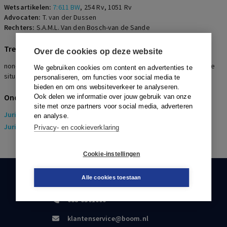
Wetsartikelen:
7:611 BW
,
254 Rv
,
1051 Rv
Advocaten:
T. van der Dussen
Rechters:
S.A.M.L. Van den Bosch-van de Sande
Trefwoorden
Over de cookies op deze website
non-actiefstelling, arbitraal beding, vertrouwensbreuk, onwerkbare
We gebruiken cookies om content en advertenties te
situatie, afwijzing wedertewerkstelling
personaliseren, om functies voor social media te
bieden en om ons websiteverkeer te analyseren.
Onderwerpen
Ook delen we informatie over jouw gebruik van onze
site met onze partners voor social media, adverteren
Juridisch
> Arbeidsrecht
en analyse.
Juridisch
> Sociaal Zekerheidsrecht
Privacy- en cookieverklaring
Cookie-instellingen
Alle cookies toestaan
KLANTENSERVICE
088-0301000
klantenservice@boom.nl