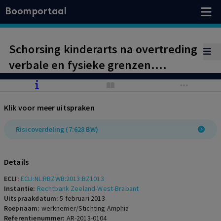
Boomportaal
Schorsing kinderarts na overtreding
verbale en fysieke grenzen.
Arbitraal beding staat bevoegdheid
kantonrechter in kort geding niet in
Klik voor meer uitspraken
de weg. Afwijzing
wedertewerkstelling vanwege
Risicoverdeling (7:628 BW)
onwerkbare situatie
Details
ECLI:
ECLI:NL:RBZWB:2013:BZ1013
Instantie:
Rechtbank Zeeland-West-Brabant
Uitspraakdatum:
5 februari 2013
Roepnaam:
werknemer/Stichting Amphia
Referentienummer:
AR-2013-0104