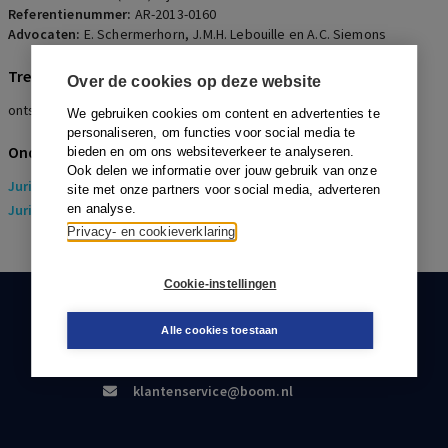
Referentienummer:
AR-2013-0160
Advocaten:
E. Schermerhorn, J.M.H. Lebouille en A.C. Siemons
Trefwoorden
Over de cookies op deze website
ontslag, CRvB-formule, vergoeding, verstoorde arbeidsrelaties
We gebruiken cookies om content en advertenties te
personaliseren, om functies voor social media te
Onderwerpen
bieden en om ons websiteverkeer te analyseren.
Ook delen we informatie over jouw gebruik van onze
Juridisch
> Arbeidsrecht
site met onze partners voor social media, adverteren
Juridisch
en analyse.
> Sociaal Zekerheidsrecht
Privacy- en cookieverklaring
Cookie-instellingen
KLANTENSERVICE
Alle cookies toestaan
088-0301000
klantenservice@boom.nl