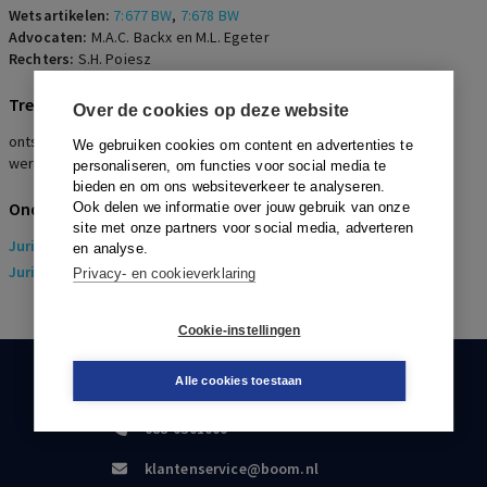
Wetsartikelen:
7:677 BW
,
7:678 BW
Advocaten:
M.A.C. Backx en M.L. Egeter
Rechters:
S.H. Poiesz
Trefwoorden
Over de cookies op deze website
ontslag op staande voet, dringende reden, gebruik creditcard
We gebruiken cookies om content en advertenties te
werkgeefster, gefixeerde schadevergoeding
personaliseren, om functies voor social media te
bieden en om ons websiteverkeer te analyseren.
Onderwerpen
Ook delen we informatie over jouw gebruik van onze
site met onze partners voor social media, adverteren
Juridisch
> Arbeidsrecht
en analyse.
Juridisch
> Sociaal Zekerheidsrecht
Privacy- en cookieverklaring
Cookie-instellingen
Alle cookies toestaan
KLANTENSERVICE
088-0301000
klantenservice@boom.nl