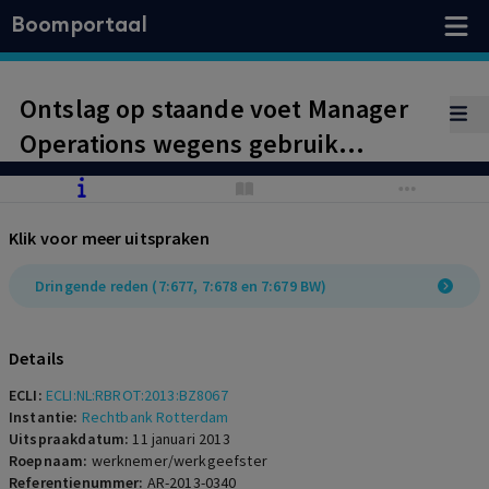
Boomportaal
Ontslag op staande voet Manager
Operations wegens gebruik
creditcard van werkgever tijdens
vakantie rechtsgeldig
Klik voor meer uitspraken
Dringende reden (7:677, 7:678 en 7:679 BW)
Details
ECLI:
ECLI:NL:RBROT:2013:BZ8067
Instantie:
Rechtbank Rotterdam
Uitspraakdatum:
11 januari 2013
Roepnaam:
werknemer/werkgeefster
Referentienummer:
AR-2013-0340