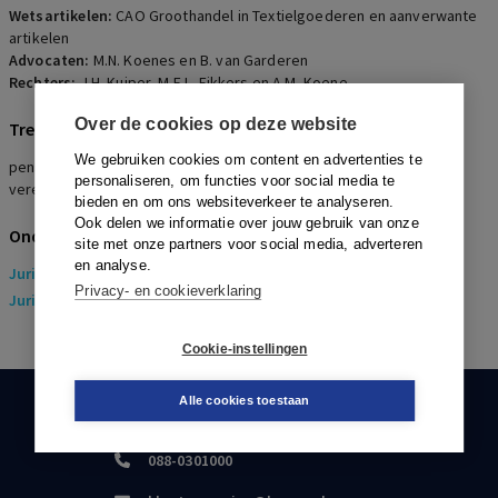
Wetsartikelen:
CAO Groothandel in Textielgoederen en aanverwante
artikelen
Advocaten:
M.N. Koenes en B. van Garderen
Rechters:
J.H. Kuiper, M.E.L. Fikkers en A.M. Koene
Over de cookies op deze website
Trefwoorden
We gebruiken cookies om content en advertenties te
pensioen, pensioentoezegging, opvolgend werkgeverschap,
personaliseren, om functies voor social media te
vereenzelviging
bieden en om ons websiteverkeer te analyseren.
Ook delen we informatie over jouw gebruik van onze
Onderwerpen
site met onze partners voor social media, adverteren
en analyse.
Juridisch
> Arbeidsrecht
Privacy- en cookieverklaring
Juridisch
> Sociaal Zekerheidsrecht
Cookie-instellingen
Alle cookies toestaan
KLANTENSERVICE
088-0301000