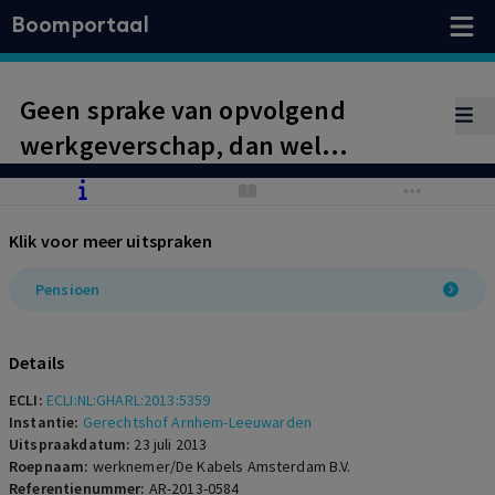
Boomportaal
Geen sprake van opvolgend
werkgeverschap, dan wel
vereenzelviging van werkgevers,
ondanks opvolgend
Klik voor meer uitspraken
aandeelhouderschap
Pensioen
Details
ECLI:
ECLI:NL:GHARL:2013:5359
Instantie:
Gerechtshof Arnhem-Leeuwarden
Uitspraakdatum:
23 juli 2013
Roepnaam:
werknemer/De Kabels Amsterdam B.V.
Referentienummer:
AR-2013-0584