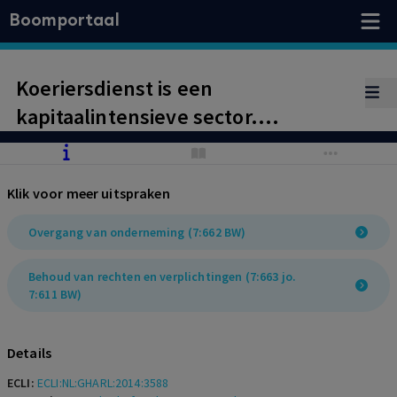
Boomportaal
Koeriersdienst is een
kapitaalintensieve sector.
Werknemer heeft onvoldoende
aannemelijk gemaakt te behoren
Klik voor meer uitspraken
tot de overgedragen entiteit (regio
2).
Overgang van onderneming (7:662 BW)
Behoud van rechten en verplichtingen (7:663 jo.
7:611 BW)
Details
ECLI:
ECLI:NL:GHARL:2014:3588