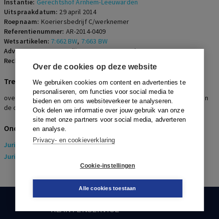
Instantie:
Gerechtshof Arnhem-Leeuwarden
Uitspraakdatum:
29 april 2014
Roepnaam:
Koeriersbedrijf C/werknemer
Referentienummer:
AR-2014-0409
Wetsartikelen:
7:662 BW
,
7:663 BW
Advocaten:
E.D. van Tellingen en J.C. Wesselo
Rechters:
M.E.L. Fikkers, D.H. de Witte en M.C.D. Boon-Niks
Over de cookies op deze website
Trefwoorden
We gebruiken cookies om content en advertenties te
personaliseren, om functies voor social media te
overgang van onderneming, entiteit, toerekening tot onderdeel van
bieden en om ons websiteverkeer te analyseren.
de onderneming, kapitaalintensief, vervoer, koeriersdiensten
Ook delen we informatie over jouw gebruik van onze
site met onze partners voor social media, adverteren
Onderwerpen
en analyse.
Privacy- en cookieverklaring
Juridisch
> Arbeidsrecht
Juridisch
> Sociaal Zekerheidsrecht
Cookie-instellingen
Alle cookies toestaan
KLANTENSERVICE