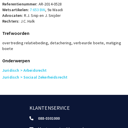
Referentienummer:
AR-2014-0528
Wetsartikelen:
7:653 BW
,
9a Waadi
Advocaten:
R.J. Snip en J. Snijder
Rechters:
J.C. Halk
Trefwoorden
overtreding relatiebeding, detachering, verbeurde boete, matiging
boete
Onderwerpen
Juridisch
> Arbeidsrecht
Juridisch
> Sociaal Zekerheidsrecht
KLANTENSERVICE
088-0301000