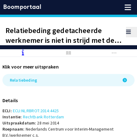
Boomportaal
Relatiebeding gedetacheerde
werknemer is niet in strijd met de
Waadi, nu hij werkzaam is op basis
van een arbeidsovereenkomst voor
Klik voor meer uitspraken
onbepaalde tijd. Overtreding
relatiebeding.
Relatiebeding
Details
ECLI:
ECLI:NL:RBROT:2014:4425
Instantie:
Rechtbank Rotterdam
Uitspraakdatum:
28 mei 2014
Roepnaam:
Nederlands Centrum voor Interim-Management
B.V./werknemer c.s.