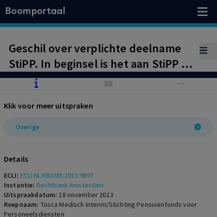
Boomportaal
Geschil over verplichte deelname
StiPP. In beginsel is het aan StiPP is
om te bewijzen dat TMI
(detacheringsbureau voor
Klik voor meer uitspraken
verpleegkundig en paramedisch
personeel) valt onder de
Overige
werkingssfeer van het
verplichtstellingsbesluit. Op TMI
Details
rust een verzwaarde stelplicht.
ECLI:
ECLI:NL:RBAMS:2013:9897
Aanhouding zaak.
Instantie:
Rechtbank Amsterdam
Uitspraakdatum:
18 november 2013
Roepnaam:
Tosca Medisch Interim/Stichting Pensioenfonds voor
Personeelsdiensten