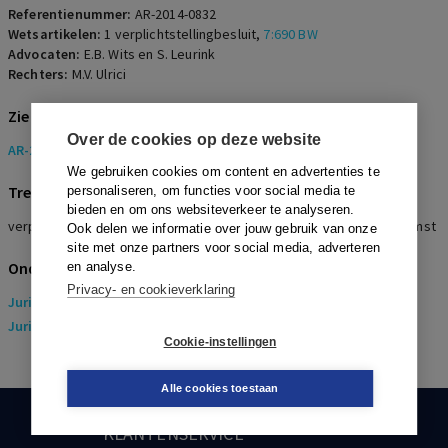
Referentienummer:
AR-2014-0832
Wetsartikelen:
1 verplichtstellingbesluit
,
7:690 BW
Advocaten:
E.B. Wits en S. Leurink
Rechters:
M.V. Ulrici
Zie ook
Over de cookies op deze website
AR-2014-0833
We gebruiken cookies om content en advertenties te
Trefwoorden
personaliseren, om functies voor social media te
bieden en om ons websiteverkeer te analyseren.
verplichtstellingsbesluit, uitzendonderneming, uitzendovereenkomst
Ook delen we informatie over jouw gebruik van onze
site met onze partners voor social media, adverteren
Onderwerpen
en analyse.
Privacy- en cookieverklaring
Juridisch
> Arbeidsrecht
Juridisch
> Sociaal Zekerheidsrecht
Cookie-instellingen
Alle cookies toestaan
KLANTENSERVICE