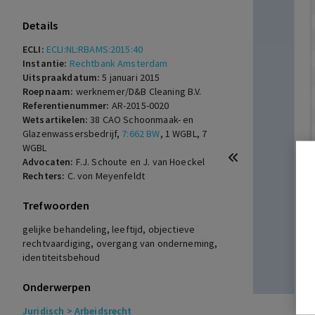
Details
ECLI:
ECLI:NL:RBAMS:2015:40
Instantie:
Rechtbank Amsterdam
Uitspraakdatum:
5 januari 2015
Roepnaam:
werknemer/D&B Cleaning B.V.
Referentienummer:
AR-2015-0020
Wetsartikelen:
38 CAO Schoonmaak- en
Glazenwassersbedrijf
,
7:662 BW
,
1 WGBL
,
7
WGBL
Advocaten:
F.J. Schoute en J. van Hoeckel
Rechters:
C. von Meyenfeldt
Trefwoorden
gelijke behandeling, leeftijd, objectieve
rechtvaardiging, overgang van onderneming,
identiteitsbehoud
Onderwerpen
Juridisch
> Arbeidsrecht