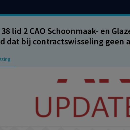
l 38 lid 2 CAO Schoonmaak- en Glaz
d dat bij contractswisseling geen 
mers die de AOW-gerechtigde leefti
tting
BL vanwege ontbreken objectieve
ng van onderneming.