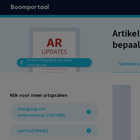
Boomportaal
Artike
bepaal
werkne
Overzichtspagina van deze
Samenva
met WG
rechtspraak
overga
Klik voor meer uitspraken
Overgang van
onderneming (7:662 BW)
Leeftijd (WGBL)