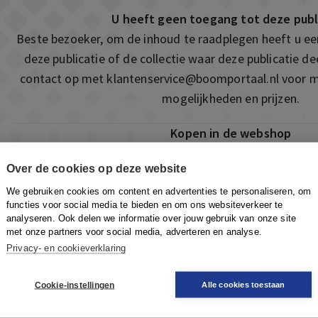
U heeft geen toegang tot deze publ
Beste bezoeker, om de inhoud te raadplegen heeft u e
deze publicatie of de collectie waar deze publicatie 
contact op met
klantenservice@boomportaal.nl
voor m
mogelijkheden en prijzen.
Kopen in de webshop
Deze publicatie is ook te vinden in onze webshop. Som
Over de cookies op deze website
ook de mogelijkheid om direct toegang te kopen to
We gebruiken cookies om content en advertenties te personaliseren, om
Naar de webshop
functies voor social media te bieden en om ons websiteverkeer te
analyseren. Ook delen we informatie over jouw gebruik van onze site
met onze partners voor social media, adverteren en analyse.
Privacy- en cookieverklaring
Cookie-instellingen
Alle cookies toestaan