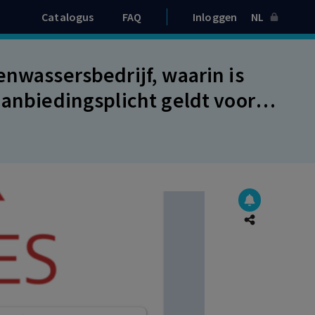
Catalogus
FAQ
Inloggen
NL
enwassersbedrijf, waarin is
aanbiedingsplicht geldt voor
jd hebben bereikt, is in strijd
 rechtvaardigingsgrond. Geen