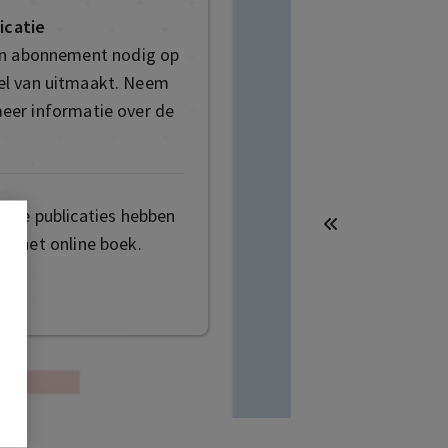
icatie
en abonnement nodig op
deel van uitmaakt. Neem
eer informatie over de
mige publicaties hebben
t het online boek.