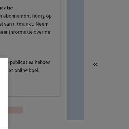
icatie
en abonnement nodig op
deel van uitmaakt. Neem
eer informatie over de
mige publicaties hebben
t het online boek.