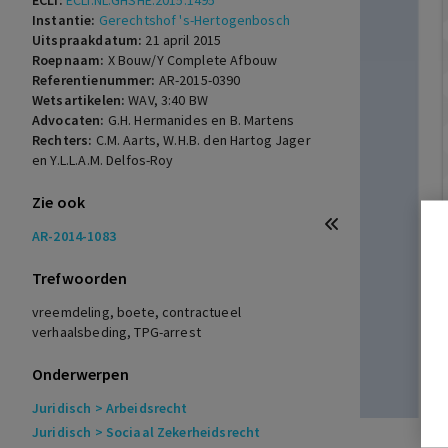
ECLI:
ECLI:NL:GHSHE:2015:1495
Instantie:
Gerechtshof 's-Hertogenbosch
Uitspraakdatum:
21 april 2015
Roepnaam:
X Bouw/Y Complete Afbouw
Referentienummer:
AR-2015-0390
Wetsartikelen:
WAV
,
3:40 BW
Advocaten:
G.H. Hermanides en B. Martens
Rechters:
C.M. Aarts, W.H.B. den Hartog Jager
en Y.L.L.A.M. Delfos-Roy
Zie ook
AR-2014-1083
Trefwoorden
vreemdeling, boete, contractueel
verhaalsbeding, TPG-arrest
Onderwerpen
Juridisch
> Arbeidsrecht
Juridisch
> Sociaal Zekerheidsrecht