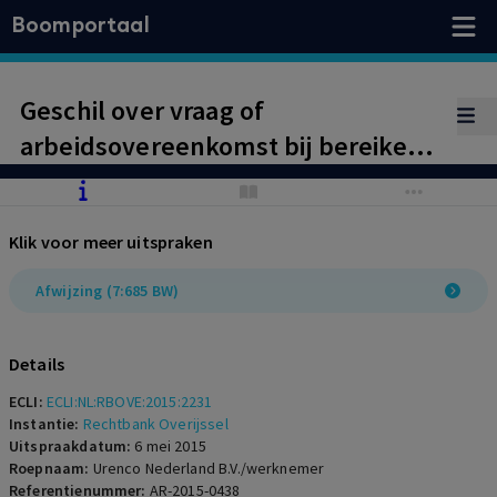
Boomportaal
Geschil over vraag of
arbeidsovereenkomst bij bereiken
van pensioengerechtigde leeftijd
van rechtswege is geëindigd.
Klik voor meer uitspraken
Afwijzing voorwaardelijk
ontbindingsverzoek. Toewijzing van
Afwijzing (7:685 BW)
verzoek zou instellen
bodemprocedure illusoir maken.
Details
ECLI:
ECLI:NL:RBOVE:2015:2231
Instantie:
Rechtbank Overijssel
Uitspraakdatum:
6 mei 2015
Roepnaam:
Urenco Nederland B.V./werknemer
Referentienummer:
AR-2015-0438