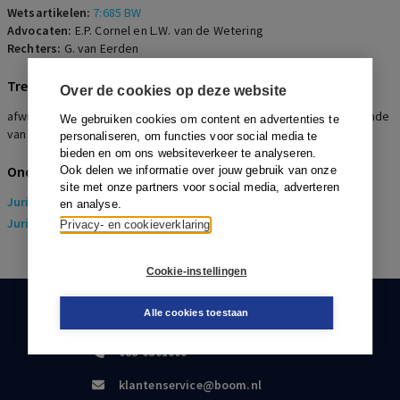
Wetsartikelen:
7:685 BW
Advocaten:
E.P. Cornel en L.W. van de Wetering
Rechters:
G. van Eerden
Trefwoorden
Over de cookies op deze website
afwijzing voorwaardelijk ontbindingsverzoek, pensioenontslag, einde
We gebruiken cookies om content en advertenties te
van rechtswege
personaliseren, om functies voor social media te
bieden en om ons websiteverkeer te analyseren.
Onderwerpen
Ook delen we informatie over jouw gebruik van onze
site met onze partners voor social media, adverteren
Juridisch
> Arbeidsrecht
en analyse.
Juridisch
> Sociaal Zekerheidsrecht
Privacy- en cookieverklaring
Cookie-instellingen
Alle cookies toestaan
KLANTENSERVICE
088-0301000
klantenservice@boom.nl