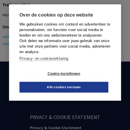
Trefwoorden
wijziging werkplek, instructiebevoegdheid, plaatsing in flexpoule
Over de cookies op deze website
We gebruiken cookies om content en advertenties te
Onderwerpen
personaliseren, om functies voor social media te
bieden en om ons websiteverkeer te analyseren.
Juridisch
> Arbeidsrecht
Ook delen we informatie over jouw gebruik van onze
Juridisch
> Sociaal Zekerheidsrecht
site met onze partners voor social media, adverteren
en analyse.
Privacy- en cookieverklaring
KLANTENSERVICE
Cookie-instellingen
088-0301000
Alle cookies toestaan
klantenservice@boom.nl
PRVACY & COOKIE STATEMENT
Privacy & Cookie Statement