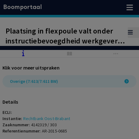
Boomportaal
Plaatsing in flexpoule valt onder
instructiebevoegdheid werkgever,
waaraan werkneemster zich dient
te conformeren.
Klik voor meer uitspraken
Overige (7:613/7:611 BW)
Details
ECLI:
Instantie:
Rechtbank Oost-Brabant
Zaaknummer:
4142319 / 303
Referentienummer:
AR-2015-0685