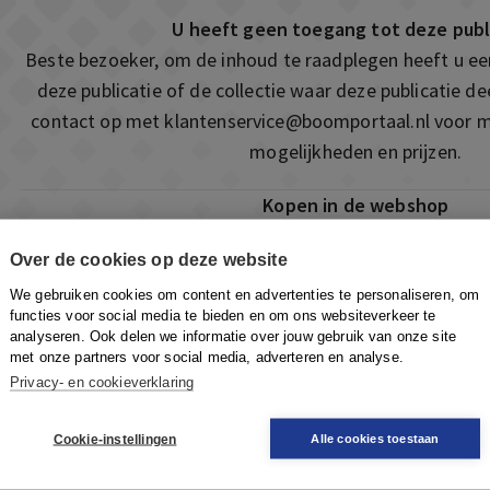
U heeft geen toegang tot deze publ
Beste bezoeker, om de inhoud te raadplegen heeft u e
deze publicatie of de collectie waar deze publicatie 
contact op met
klantenservice@boomportaal.nl
voor m
mogelijkheden en prijzen.
Kopen in de webshop
Deze publicatie is ook te vinden in onze webshop. Som
Over de cookies op deze website
ook de mogelijkheid om direct toegang te kopen to
We gebruiken cookies om content en advertenties te personaliseren, om
Naar de webshop
functies voor social media te bieden en om ons websiteverkeer te
analyseren. Ook delen we informatie over jouw gebruik van onze site
met onze partners voor social media, adverteren en analyse.
Privacy- en cookieverklaring
Cookie-instellingen
Alle cookies toestaan