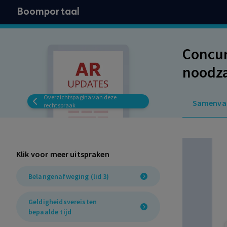
Boomportaal
Concur
noodza
Onbill
Overzichtspagina van deze
Samenva
rechtspraak
Klik voor meer uitspraken
Belangenafweging (lid 3)
Geldigheidsvereisten
bepaalde tijd