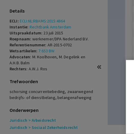
Details
ECLI:
ECLI:NL:RBAMS:2015:4864
Instantie:
Rechtbank Amsterdam
Uitspraakdatum:
23 juli 2015
Roepnaam:
werknemer/DPA Nederland B.V.
Referentienummer:
AR-2015-0702
Wetsartikelen:
7:653 BW
Advocaten:
M. Koolhoven, M. Degelink en
A.H.B. Balm
Rechters:
A.W.J. Ros
Trefwoorden
schorsing concurrentiebeding, zwaarwegend
bedrijfs- of dienstbelang, belangenafweging
Onderwerpen
Juridisch
> Arbeidsrecht
Juridisch
> Sociaal Zekerheidsrecht