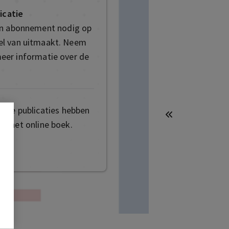
icatie
en abonnement nodig op
deel van uitmaakt. Neem
eer informatie over de
mige publicaties hebben
t het online boek.