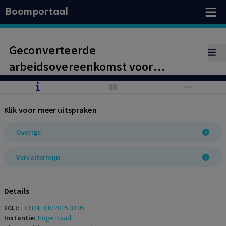
Boomportaal
Geconverteerde
arbeidsovereenkomst voor
bepaalde tijd in onbepaalde tijd
toch gewoon ‘laten aflopen’ kan
Klik voor meer uitspraken
worden beschouwd als ‘opzegging’.
Termijn artikel 9 BBA verstreken.
Overige
Vervaltermijn
Details
ECLI:
ECLI:NL:HR:2015:3305
Instantie:
Hoge Raad