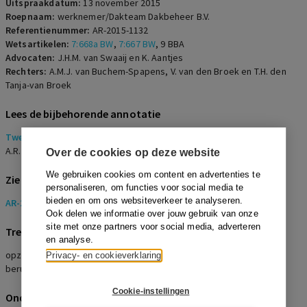
Uitspraakdatum:
13 november 2015
Roepnaam:
werknemer/Dakteam Dakbeheer B.V.
Referentienummer:
AR-2015-1132
Wetsartikelen:
7:668a BW
,
7:667 BW
,
9 BBA
Advocaten:
J.H.M. van Swaaij en K. Aantjes
Rechters:
A.M.J. van Buchem-Spapens, V. van den Broek en T.H. den
Tanja-van Broek
Lees de bijbehorende annotatie
Twee rauwelijke opzeggingen uit de Grillroom van Ramses
A.R. Houweling
Over de cookies op deze website
We gebruiken cookies om content en advertenties te
Zie ook
personaliseren, om functies voor social media te
bieden en om ons websiteverkeer te analyseren.
AR-2015-0398
Ook delen we informatie over jouw gebruik van onze
site met onze partners voor social media, adverteren
Trefwoorden
en analyse.
opzegging, einde van rechtswege, vervaltermijn, vernietiging,
Privacy- en cookieverklaring
berusting
Cookie-instellingen
Onderwerpen