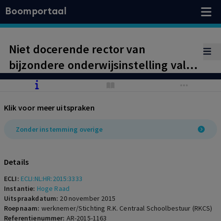
Boomportaal
Niet docerende rector van
bijzondere onderwijsinstelling valt
niet onder artikel 2
Landsverordening beëindiging
Klik voor meer uitspraken
arbeidsovereenkomsten (art. 2
BBA). Opzegging moet gelezen
Zonder instemming overige
worden in ‘bedankbrief’.
Details
ECLI:
ECLI:NL:HR:2015:3333
Instantie:
Hoge Raad
Uitspraakdatum:
20 november 2015
Roepnaam:
werknemer/Stichting R.K. Centraal Schoolbestuur (RKCS)
Referentienummer:
AR-2015-1163