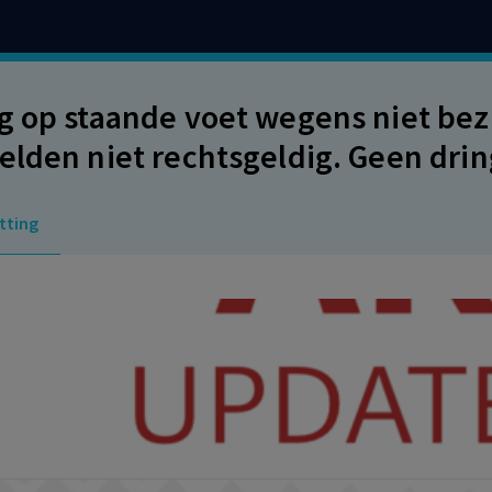
g op staande voet wegens niet bez
elden niet rechtsgeldig. Geen dr
rgoeding ex artikel 7:672 lid 9 B
tting
end, is er geen plaats voor een bil