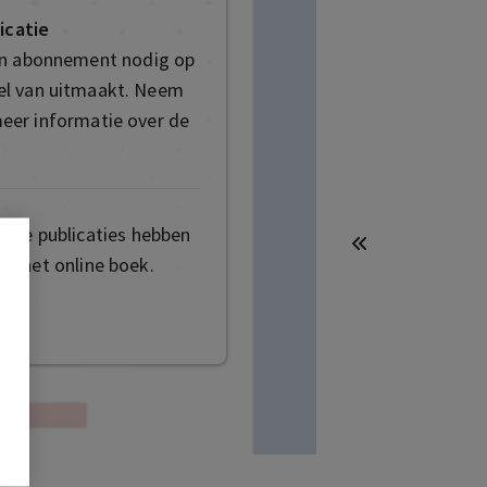
icatie
en abonnement nodig op
deel van uitmaakt. Neem
eer informatie over de
mige publicaties hebben
t het online boek.