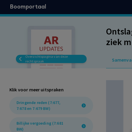
Boomportaal
Ontsla
ziek m
een ve
Overzichtspagina van deze
Samenva
toegek
rechtspraak
Klik voor meer uitspraken
Dringende reden (7:677,
7:678 en 7:679 BW)
Billijke vergoeding (7:681
BW)