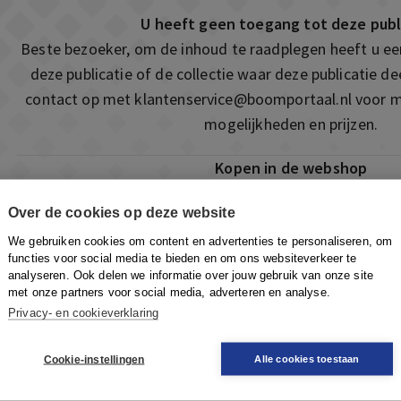
U heeft geen toegang tot deze publ
Beste bezoeker, om de inhoud te raadplegen heeft u e
deze publicatie of de collectie waar deze publicatie 
contact op met
klantenservice@boomportaal.nl
voor m
mogelijkheden en prijzen.
Kopen in de webshop
Deze publicatie is ook te vinden in onze webshop. Som
Over de cookies op deze website
ook de mogelijkheid om direct toegang te kopen to
We gebruiken cookies om content en advertenties te personaliseren, om
Naar de webshop
functies voor social media te bieden en om ons websiteverkeer te
analyseren. Ook delen we informatie over jouw gebruik van onze site
met onze partners voor social media, adverteren en analyse.
Privacy- en cookieverklaring
Cookie-instellingen
Alle cookies toestaan