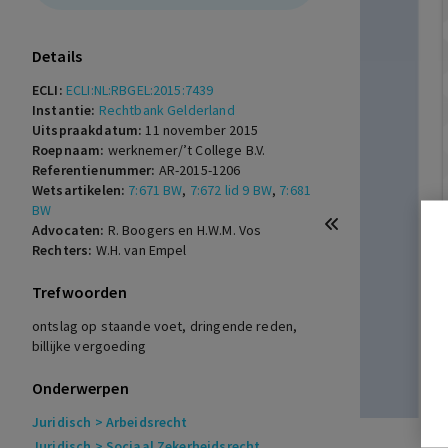
Details
ECLI:
ECLI:NL:RBGEL:2015:7439
Instantie:
Rechtbank Gelderland
Uitspraakdatum:
11 november 2015
Roepnaam:
werknemer/’t College B.V.
Referentienummer:
AR-2015-1206
Wetsartikelen:
7:671 BW
,
7:672 lid 9 BW
,
7:681
BW
Advocaten:
R. Boogers en H.W.M. Vos
Rechters:
W.H. van Empel
Trefwoorden
ontslag op staande voet, dringende reden,
billijke vergoeding
Onderwerpen
Juridisch
> Arbeidsrecht
Juridisch
> Sociaal Zekerheidsrecht