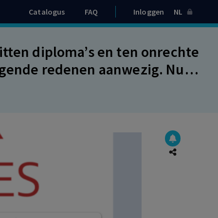
Catalogus
FAQ
Inloggen
NL
itten diploma’s en ten onrechte
ingende redenen aanwezig. Nu
W aan werknemer wordt
lijke vergoeding.