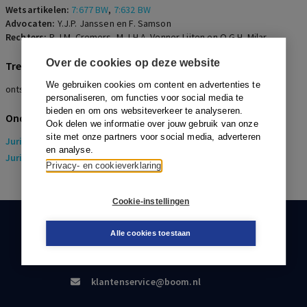
Wetsartikelen:
7:677 BW
,
7:632 BW
Advocaten:
Y.J.P. Janssen en F. Samson
Rechters:
R.J.M. Cremers, M.J.H.A. Venner-Lijten en O.G.H. Milar
Over de cookies op deze website
Trefwoorden
We gebruiken cookies om content en advertenties te
ontslag op staande voet, dringende reden, verrekening, bewijs
personaliseren, om functies voor social media te
bieden en om ons websiteverkeer te analyseren.
Onderwerpen
Ook delen we informatie over jouw gebruik van onze
site met onze partners voor social media, adverteren
Juridisch
> Arbeidsrecht
en analyse.
Juridisch
> Sociaal Zekerheidsrecht
Privacy- en cookieverklaring
Cookie-instellingen
KLANTENSERVICE
Alle cookies toestaan
088-0301000
klantenservice@boom.nl