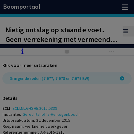
Boomportaal
Nietig ontslag op staande voet.
Geen verrekening met vermeende
schadevergoeding in kort geding.
Klik voor meer uitspraken
Dringende reden (7:677, 7:678 en 7:679 BW)
Details
ECLI:
ECLI:NL:GHSHE:2015:5339
Instantie:
Gerechtshof 's-Hertogenbosch
Uitspraakdatum:
22 december 2015
Roepnaam:
werknemer/werkgever
Referentienummer:
AR-2015-1315