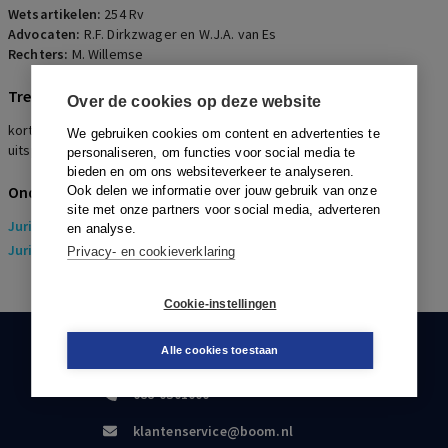
Wetsartikelen:
254 Rv
Advocaten:
R.F. Dirkzwager en W.J.A. van Es
Rechters:
M. Willemse
Trefwoorden
Over de cookies op deze website
kort geding, voorlopige voorziening, faillissement, declaratoire
We gebruiken cookies om content en advertenties te
uitspraak, geldvordering
personaliseren, om functies voor social media te
bieden en om ons websiteverkeer te analyseren.
Onderwerpen
Ook delen we informatie over jouw gebruik van onze
site met onze partners voor social media, adverteren
Juridisch
> Arbeidsrecht
en analyse.
Juridisch
> Sociaal Zekerheidsrecht
Privacy- en cookieverklaring
Cookie-instellingen
Alle cookies toestaan
KLANTENSERVICE
088-0301000
klantenservice@boom.nl