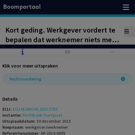
Boomportaal
Kort geding. Werkgever vordert te
bepalen dat werknemer niets meer
van werkgever te vorderen heeft.
De voorzieningenrechter is niet
Klik voor meer uitspraken
bevoegd een declaratoire uitspraak
te geven. Het bestaan van een
Rechtsvordering
geldvordering van werkgever op
werknemer is onvoldoende
Details
aannemelijk geworden.
ECLI:
ECLI:NL:RBOVE:2015:5759
Instantie:
Rechtbank Overijssel
Uitspraakdatum:
30 december 2015
Roepnaam:
werkgever/werknemer
Referentienummer:
AR-2016-0009