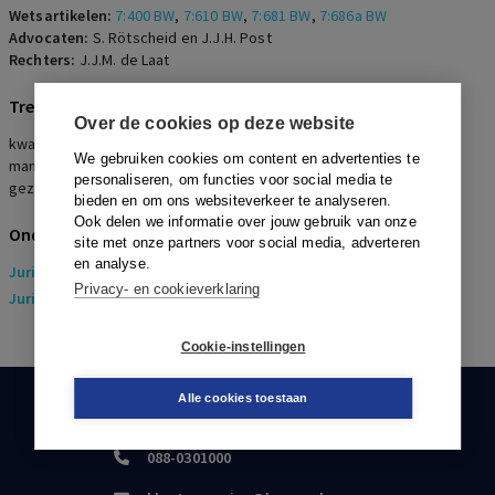
dat niet anders.
Wetsartikelen:
7:400 BW
,
7:610 BW
,
7:681 BW
,
7:686a BW
Advocaten:
S. Rötscheid en J.J.H. Post
Rechters:
J.J.M. de Laat
Trefwoorden
Over de cookies op deze website
kwalificatie, overeenkomst van opdracht,
We gebruiken cookies om content en advertenties te
managementovereenkomst, arbeidsovereenkomst,
personaliseren, om functies voor social media te
gezagsverhouding, feitelijke uitvoering, partijbedoeling
bieden en om ons websiteverkeer te analyseren.
Ook delen we informatie over jouw gebruik van onze
Onderwerpen
site met onze partners voor social media, adverteren
en analyse.
Juridisch
> Arbeidsrecht
Privacy- en cookieverklaring
Juridisch
> Sociaal Zekerheidsrecht
Cookie-instellingen
Alle cookies toestaan
KLANTENSERVICE
088-0301000