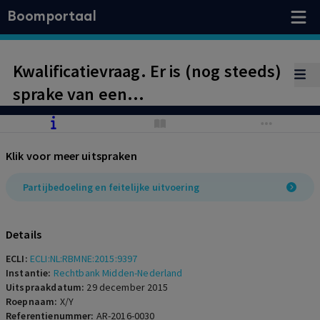
Boomportaal
Kwalificatievraag. Er is (nog steeds)
sprake van een
arbeidsovereenkomst, omdat na
het aangaan van een
Klik voor meer uitspraken
managementovereenkomst de
feitelijke uitvoering hetzelfde is
Partijbedoeling en feitelijke uitvoering
gebleven en zich in de
gezagsverhouding geen wijzigingen
Details
hebben voorgedaan. Dat op fiscaal
ECLI:
ECLI:NL:RBMNE:2015:9397
vlak wel uitvoering is gegeven aan
Instantie:
Rechtbank Midden-Nederland
Uitspraakdatum:
29 december 2015
managementovereenkomst maakt
Roepnaam:
X/Y
Referentienummer:
AR-2016-0030