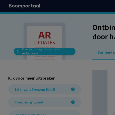
Boomportaal
Ontbin
door h
haar r
Overzichtspagina van deze
Samenva
andere
rechtspraak
toetre
Klik voor meer uitspraken
Belangenafweging (lid 3)
Gronden: g-grond