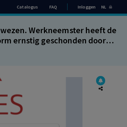
Catalogus
FAQ
Inloggen
NL
ewezen. Werkneemster heeft de
norm ernstig geschonden door
mentteam te verzwijgen voor de
ook in de 21 maanden na haar