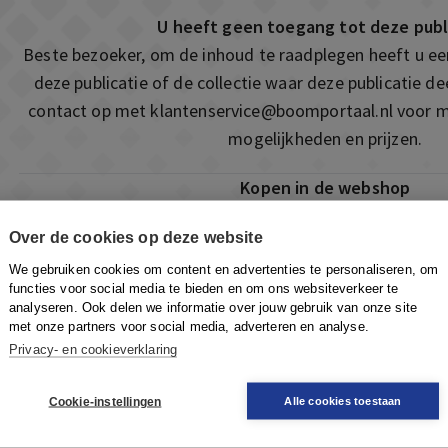
U heeft geen toegang tot deze publ
Beste bezoeker, om de inhoud te raadplegen heeft u e
deze publicatie of de collectie waar deze publicatie 
contact op met
klantenservice@boomportaal.nl
voor m
mogelijkheden en prijzen.
Kopen in de webshop
Deze publicatie is ook te vinden in onze webshop. Som
Over de cookies op deze website
ook de mogelijkheid om direct toegang te kopen to
We gebruiken cookies om content en advertenties te personaliseren, om
Naar de webshop
functies voor social media te bieden en om ons websiteverkeer te
analyseren. Ook delen we informatie over jouw gebruik van onze site
met onze partners voor social media, adverteren en analyse.
Privacy- en cookieverklaring
Cookie-instellingen
Alle cookies toestaan