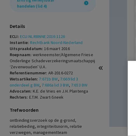
Ernstig verwijtbaar
handelen (lid 4)
Details
ECLI:
ECLI:NL:RBNNE:2016:1126
Instantie:
Rechtbank Noord-Nederland
Uitspraakdatum:
16 maart 2016
Roepnaam:
werkneemster/Algemene Friese
Onderlinge Schadeverzekeringsmaatschappij
‘Zevenwouden’ U.A.
Referentienummer:
AR-2016-0272
Wetsartikelen:
7:671b BW
,
7:669 lid 3
onderdeel g BW
,
7:686a lid 3 BW
,
7:653 BW
Advocaten:
K.E. de Vries en J.H. Plantenga
Rechters:
E.T.M. Zwart-Sneek
Trefwoorden
ontbindingsverzoek op de g-grond,
relatiebeding, integriteitsnorm, relatie
verzwegen, managementteam