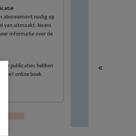
icatie
en abonnement nodig op
deel van uitmaakt. Neem
eer informatie over de
mige publicaties hebben
t het online boek.