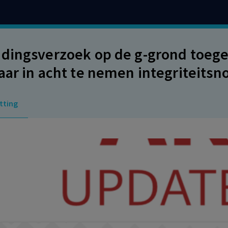
dingsverzoek op de g-grond toeg
aar in acht te nemen integriteits
elatie met een lid van het manage
tting
 leden van het managementteam, 
ding tot het managementteam.