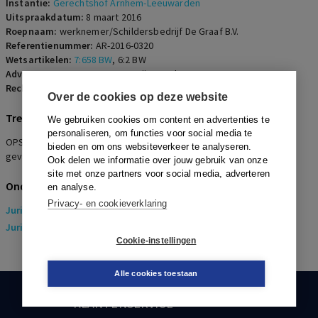
Instantie:
Gerechtshof Arnhem-Leeuwarden
Uitspraakdatum:
8 maart 2016
Roepnaam:
werknemer/Schildersbedrijf De Graaf B.V.
Referentienummer:
AR-2016-0320
Wetsartikelen:
7:658 BW
,
6:2 BW
Advocaten:
A.J. Van en P. van Wijngaarden
Rechters:
H. de Hek, J.H. Kuiper en M.E.L. Fikkers
Over de cookies op deze website
Trefwoorden
We gebruiken cookies om content en advertenties te
personaliseren, om functies voor social media te
OPS, werkgeversaansprakelijkheid, blootstelling gezondheid
bieden en om ons websiteverkeer te analyseren.
gevaarlijke stoffen, bewijslast
Ook delen we informatie over jouw gebruik van onze
site met onze partners voor social media, adverteren
Onderwerpen
en analyse.
Privacy- en cookieverklaring
Juridisch
> Arbeidsrecht
Juridisch
> Sociaal Zekerheidsrecht
Cookie-instellingen
Alle cookies toestaan
KLANTENSERVICE