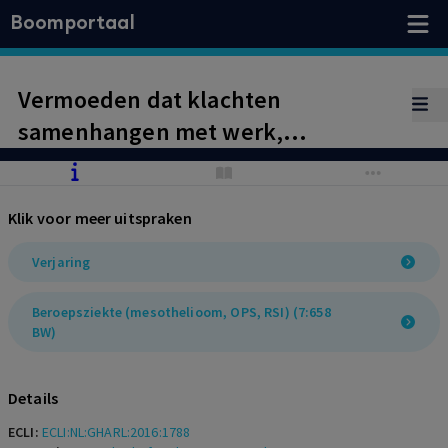
Boomportaal
Vermoeden dat klachten
samenhangen met werk,
onvoldoende voor doen aanvangen
verjaringstermijn.
Klik voor meer uitspraken
Verjaring
Beroepsziekte (mesothelioom, OPS, RSI) (7:658
BW)
Details
ECLI:
ECLI:NL:GHARL:2016:1788