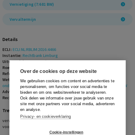
Vernietiging (7:681 BW)
Vervaltermijn
Details
ECLI:
ECLI:NL:RBLIM:2016:4466
Instantie:
Rechtbank Limburg
Uitspraakdatum:
4 mei 2016
Roepnaam:
werknemer/ISV Europe B.V.
Over de cookies op deze website
Referentienummer:
AR-2016-0546
Wetsartikelen:
7:668 BW
,
7:669 lid 3 onderdeel e BW
,
7:669 lid 3
We gebruiken cookies om content en advertenties te
onderdeel g BW
,
7:671b BW
,
7:673 BW
,
7:677 BW
,
7:678 BW
,
7:681 BW
personaliseren, om functies voor social media te
Advocaten:
A.J.L.J. Pfeil en N.M.J. van der Maas
bieden en om ons websiteverkeer te analyseren.
Rechters:
R.H.J. Otto
Ook delen we informatie over jouw gebruik van onze
site met onze partners voor social media, adverteren
Trefwoorden
en analyse.
Privacy- en cookieverklaring
verwijtbaar handelen, verstoorde arbeidsverhouding,
voorwaardelijke ontbinding, niet-ontvankelijkheid
Cookie-instellingen