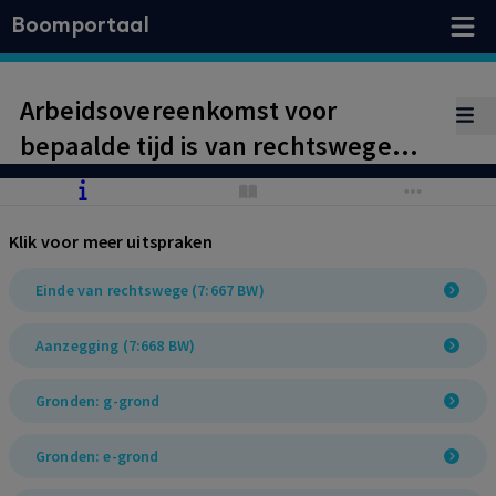
Boomportaal
Arbeidsovereenkomst voor
bepaalde tijd is van rechtswege
geëindigd. Werkgever heeft geen
redelijk belang meer bij
Klik voor meer uitspraken
onvoorwaardelijke ontbinding.
Voorwaardelijke ontbinding
Einde van rechtswege (7:667 BW)
afgewezen; niet bestaande
Aanzegging (7:668 BW)
arbeidsovereenkomst kan niet
ontbonden worden.
Gronden: g-grond
Gronden: e-grond