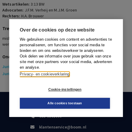
Wetsartikelen:
3:13 BW
Advocaten:
J.F.M. Verheij en M.J.M. Groen
Rechters:
H.A. Brouwer
Trefwoorden
Over de cookies op deze website
misbruik van recht, bestuurder, hoofdelijke aansprakelijkheid,
We gebruiken cookies om content en advertenties te
werkmaatschappij, kostenvennootschap
personaliseren, om functies voor social media te
bieden en om ons websiteverkeer te analyseren.
Onderwerpen
Ook delen we informatie over jouw gebruik van onze
site met onze partners voor social media, adverteren
Juridisch
> Arbeidsrecht
en analyse.
Juridisch
> Sociaal Zekerheidsrecht
Privacy- en cookieverklaring
Cookie-instellingen
Alle cookies toestaan
KLANTENSERVICE
088-0301000
klantenservice@boom.nl