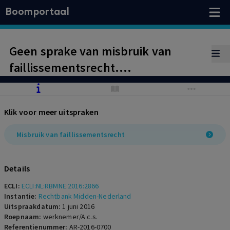
Boomportaal
Geen sprake van misbruik van
faillissementsrecht.
Faillissementsaanvraag is niet
uitsluitend gedaan om de
Klik voor meer uitspraken
werknemers de aan hen buiten
faillissement toekomende
Misbruik van faillissementsrecht
arbeidsrechtelijke bescherming te
onthouden.
Details
ECLI:
ECLI:NL:RBMNE:2016:2866
Instantie:
Rechtbank Midden-Nederland
Uitspraakdatum:
1 juni 2016
Roepnaam:
werknemer/A c.s.
Referentienummer:
AR-2016-0700