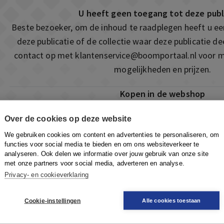
U heeft geen toegang tot deze publ
Beste bezoeker, om de inhoud te raadplegen heeft u e
deze publicatie of de collectie waar deze publicatie 
contact op met
klantenservice@boomportaal.nl
voor m
mogelijkheden en prijzen.
Kopen in de webshop
Deze publicatie is ook te vinden in onze webshop. Som
Over de cookies op deze website
ook de mogelijkheid om direct toegang te kopen to
We gebruiken cookies om content en advertenties te personaliseren, om
Naar de webshop
functies voor social media te bieden en om ons websiteverkeer te
analyseren. Ook delen we informatie over jouw gebruik van onze site
met onze partners voor social media, adverteren en analyse.
Privacy- en cookieverklaring
Cookie-instellingen
Alle cookies toestaan