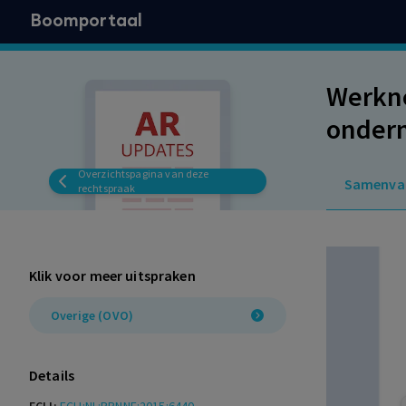
Boomportaal
Werkne
ondern
Overzichtspagina van deze
Samenva
rechtspraak
Klik voor meer uitspraken
Overige (OVO)
Details