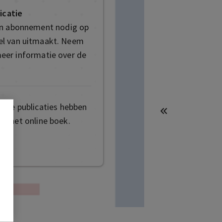
icatie
en abonnement nodig op
deel van uitmaakt. Neem
eer informatie over de
mige publicaties hebben
t het online boek.