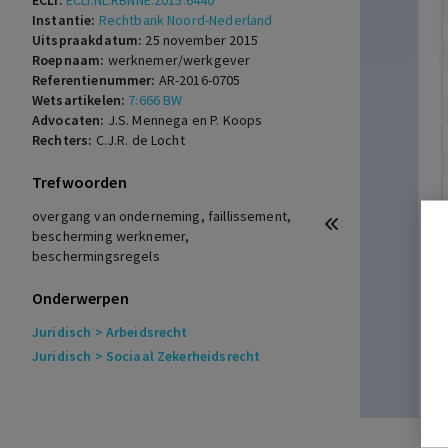
ECLI:
ECLI:NL:RBNNE:2015:6440
Instantie:
Rechtbank Noord-Nederland
Uitspraakdatum:
25 november 2015
Roepnaam:
werknemer/werkgever
Referentienummer:
AR-2016-0705
Wetsartikelen:
7:666 BW
Advocaten:
J.S. Mennega en P. Koops
Rechters:
C.J.R. de Locht
Trefwoorden
overgang van onderneming, faillissement,
bescherming werknemer,
beschermingsregels
Onderwerpen
Juridisch
> Arbeidsrecht
Juridisch
> Sociaal Zekerheidsrecht