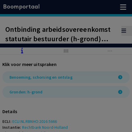
Boomportaal
Ontbinding arbeidsovereenkomst
statutair bestuurder (h-grond)
wegens onoverbrugbaar verschil
van inzicht over de ondernemings-
Klik voor meer uitspraken
en managementstructuur.
Nakoming contractuele bepaling
Benoeming, schorsing en ontslag
over pensioenvoorziening.
Gronden: h-grond
Details
ECLI:
ECLI:NL:RBNHO:2016:5666
Instantie:
Rechtbank Noord-Holland