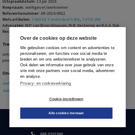
Uitspraakdatum:
13 juli 2016
Roepnaam:
werkgever/werknemer
Referentienummer:
AR-2016-0922
Wetsartikelen:
7:669 lid 3 onderdeel h BW
,
7:671b BW
Advocaten:
M.P. van Broeckhuijsen, M.B. Vestering en R.A.A. Duk
Rechters:
H.A. Pott Hofstede, P.J. Jansen en M. Goedhuis-Visser
Over de cookies op deze website
Trefwoorden
We gebruiken cookies om content en advertenties te
personaliseren, om functies voor social media te
ontslag statutair bestuurder, restgrond, vertrouwensbreuk,
bieden en om ons websiteverkeer te analyseren.
pensioenvoorziening, managementstructuur
Ook delen we informatie over jouw gebruik van onze
site met onze partners voor social media, adverteren
Onderwerpen
en analyse.
Juridisch
> Arbeidsrecht
Privacy- en cookieverklaring
Juridisch
> Sociaal Zekerheidsrecht
Cookie-instellingen
Alle cookies toestaan
KLANTENSERVICE
088-0301000