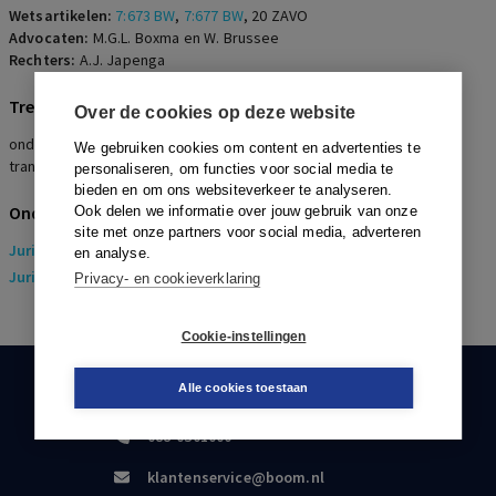
Wetsartikelen:
7:673 BW
,
7:677 BW
,
20 ZAVO
Advocaten:
M.G.L. Boxma en W. Brussee
Rechters:
A.J. Japenga
Trefwoorden
Over de cookies op deze website
onderwijs, herplaatsing, langdurige arbeidsongeschiktheid,
We gebruiken cookies om content en advertenties te
transitievergoeding, gefixeerde schadevergoeding
personaliseren, om functies voor social media te
bieden en om ons websiteverkeer te analyseren.
Onderwerpen
Ook delen we informatie over jouw gebruik van onze
site met onze partners voor social media, adverteren
Juridisch
> Arbeidsrecht
en analyse.
Juridisch
> Sociaal Zekerheidsrecht
Privacy- en cookieverklaring
Cookie-instellingen
Alle cookies toestaan
KLANTENSERVICE
088-0301000
klantenservice@boom.nl