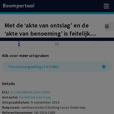
Boomportaal
Met de ‘akte van ontslag’ en de
‘akte van benoeming’ is feitelijk
bewerkstelligd dat
arbeidsongeschikte werkneemster
Klik voor meer uitspraken
bij werkgever (in het onderwijs) is
herplaatst. Geen recht op
Transitievergoeding (7:673 BW)
transitievergoeding of gefixeerde
schadevergoeding.
Details
ECLI:
ECLI:NL:RBDHA:2016:10561
Instantie:
Rechtbank Den Haag
Uitspraakdatum:
9 september 2016
Roepnaam:
werkneemster/Stichting Lucas Onderwijs
Referentienummer:
AR-2016-1069