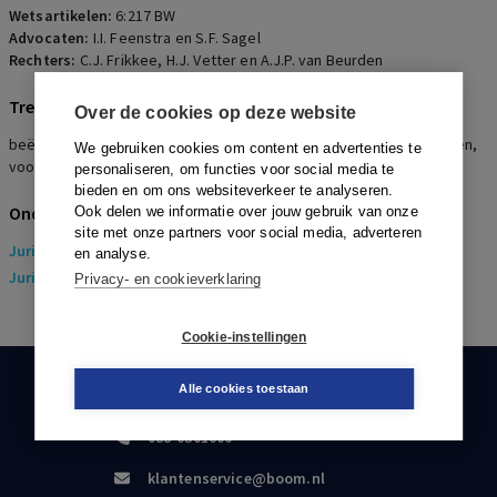
Wetsartikelen:
6:217 BW
Advocaten:
I.I. Feenstra en S.F. Sagel
Rechters:
C.J. Frikkee, H.J. Vetter en A.J.P. van Beurden
Trefwoorden
Over de cookies op deze website
beëindigingsovereenkomst, aanbod en aanvaarding, vakantiedagen,
We gebruiken cookies om content en advertenties te
voorbehoud
personaliseren, om functies voor social media te
bieden en om ons websiteverkeer te analyseren.
Onderwerpen
Ook delen we informatie over jouw gebruik van onze
site met onze partners voor social media, adverteren
Juridisch
> Arbeidsrecht
en analyse.
Juridisch
> Sociaal Zekerheidsrecht
Privacy- en cookieverklaring
Cookie-instellingen
Alle cookies toestaan
KLANTENSERVICE
088-0301000
klantenservice@boom.nl