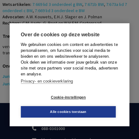
Wetsartikelen:
7:669 lid 3 onderdeel g BW
,
7:671b BW
,
7:673a lid 7
onderdeel c BW
,
7:669 lid 3 onderdeel e BW
Advocaten:
A.W. Kouwets, E.H.J. Slager en J. Polman
Rechters:
C.M. Aarts, G. Boot en W.H.F.M. Cortenraad
Over de cookies op deze website
Trefwoorden
We gebruiken cookies om content en advertenties te
verwijtbaar handelen , redelijke re-integratievoorschriften ,
personaliseren, om functies voor social media te
transitievergoeding, e-grond
bieden en om ons websiteverkeer te analyseren.
Ook delen we informatie over jouw gebruik van onze
Onderwerpen
site met onze partners voor social media, adverteren
en analyse.
Juridisch
> Arbeidsrecht
Privacy- en cookieverklaring
Juridisch
> Sociaal Zekerheidsrecht
Cookie-instellingen
Alle cookies toestaan
KLANTENSERVICE
088-0301000