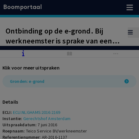
Boomportaal
Ontbinding op de e-grond. Bij
werkneemster is sprake van een
patroon van weigerachtigheid of, in
ieder geval, te grote
Klik voor meer uitspraken
terughoudendheid in het uitvoering
geven aan redelijke re-
Gronden: e-grond
integratievoorschriften.
Transitievergoeding.
Details
ECLI:
ECLI:NL:GHAMS:2016:2169
Instantie:
Gerechtshof Amsterdam
Uitspraakdatum:
7 juni 2016
Roepnaam:
Teico Service BV/werkneemster
Referentienummer:
AR-2016-1137