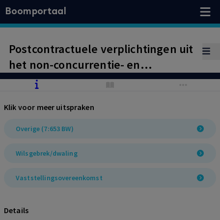
Boomportaal
Postcontractuele verplichtingen uit
het non-concurrentie- en
relatiebeding gelden in casu
uitsluitend indien werknemer de
Klik voor meer uitspraken
arbeidsovereenkomst opzegt. In de
gegeven omstandigheden blijven
Overige (7:653 BW)
de bedingen zonder betekenis.
Wilsgebrek/dwaling
Uitleg bonusovereenkomst.
Vaststellingsovereenkomst
Details