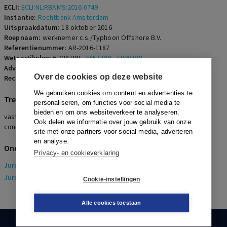
ECLI:
ECLI:NL:RBAMS:2016:6749
Instantie:
Rechtbank Amsterdam
Uitspraakdatum:
18 oktober 2016
Roepnaam:
werknemer c.s./Typhoon Offshore B.V.
Referentienummer:
AR-2016-1187
Wetsartikelen:
6:228 BW
,
7:653 BW
,
7:900 BW
Advocaten:
B.A. Bendel en S.D. van de Kant
Over de cookies op deze website
Rechters:
R.H.C. van Harmelen
We gebruiken cookies om content en advertenties te
Trefwoorden
personaliseren, om functies voor social media te
bieden en om ons websiteverkeer te analyseren.
vaststellingsovereenkomst, dwaling, bonusregeling, good leaver,
Ook delen we informatie over jouw gebruik van onze
concurrentie
site met onze partners voor social media, adverteren
en analyse.
Onderwerpen
Privacy- en cookieverklaring
Juridisch
> Arbeidsrecht
Juridisch
> Sociaal Zekerheidsrecht
Cookie-instellingen
Alle cookies toestaan