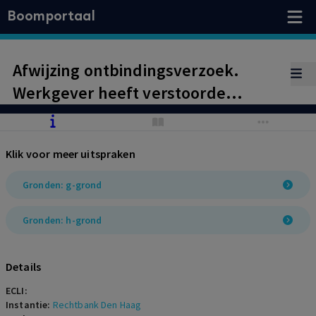
Boomportaal
Afwijzing ontbindingsverzoek.
Werkgever heeft verstoorde
arbeidsverhouding zelf in de hand
gewerkt door non-actiefstelling
Klik voor meer uitspraken
nadat werknemer niet mee wilde
werken aan een (in zijn ogen
Gronden: g-grond
onterecht) verbetertraject. Dat
Gronden: h-grond
opdrachtgever niet langer wenst
dat werknemer werkzaam is op het
Details
project, is tevens geen redelijke
ECLI:
grond voor ontbinding.
Instantie:
Rechtbank Den Haag