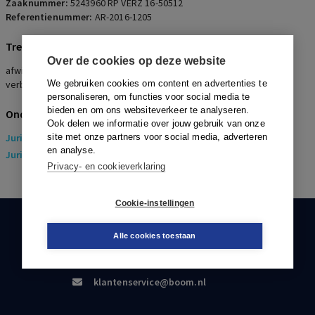
Zaaknummer:
5243960 RP VERZ 16-50512
Referentienummer:
AR-2016-1205
Trefwoorden
Over de cookies op deze website
afwijzing ontbindingsverzoek, verstoorde arbeidsrelatie,
verbetertraject
We gebruiken cookies om content en advertenties te
personaliseren, om functies voor social media te
bieden en om ons websiteverkeer te analyseren.
Onderwerpen
Ook delen we informatie over jouw gebruik van onze
Juridisch
site met onze partners voor social media, adverteren
> Arbeidsrecht
en analyse.
Juridisch
> Sociaal Zekerheidsrecht
Privacy- en cookieverklaring
Cookie-instellingen
KLANTENSERVICE
Alle cookies toestaan
088-0301000
klantenservice@boom.nl