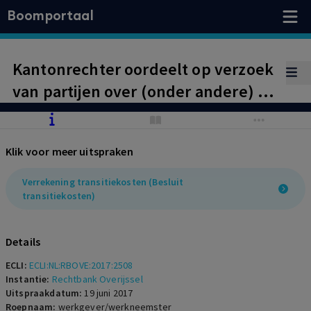
Boomportaal
Kantonrechter oordeelt op verzoek
van partijen over (onder andere) de
vraag of opleidingskosten kunnen
worden aangemerkt als
Klik voor meer uitspraken
inzetbaarheidskosten die op de
transitievergoeding in mindering
Verrekening transitiekosten (Besluit
transitiekosten)
mogen worden gebracht.
Details
ECLI:
ECLI:NL:RBOVE:2017:2508
Instantie:
Rechtbank Overijssel
Uitspraakdatum:
19 juni 2017
Roepnaam:
werkgever/werkneemster