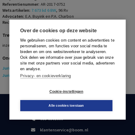
Referentienummer:
AR-2017-0752
Wetsartikelen:
7:673 lid 6 BW
,
96 Rv
Advocaten:
E.A. Buyink en P.A. Charbon
Rechters:
E.W. de Groot
Over de cookies op deze website
Trefwoorden
We gebruiken cookies om content en advertenties te
inzetbaarheidskosten, transitievergoeding, opleidingskosten
personaliseren, om functies voor social media te
bieden en om ons websiteverkeer te analyseren.
Onderwerpen
Ook delen we informatie over jouw gebruik van onze
site met onze partners voor social media, adverteren
Juridisch
> Arbeidsrecht
en analyse.
Juridisch
> Sociaal Zekerheidsrecht
Privacy- en cookieverklaring
Cookie-instellingen
Alle cookies toestaan
KLANTENSERVICE
088-0301000
klantenservice@boom.nl