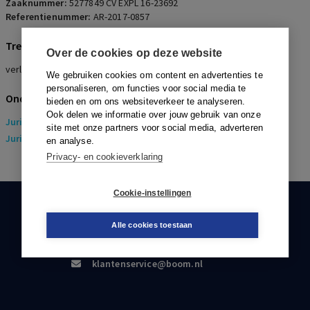
Zaaknummer:
5277849 CV EXPL 16-23692
Referentienummer:
AR-2017-0857
Trefwoorden
Over de cookies op deze website
verlof, vakantie, nulurencontract, verval verlofuren
We gebruiken cookies om content en advertenties te
personaliseren, om functies voor social media te
Onderwerpen
bieden en om ons websiteverkeer te analyseren.
Ook delen we informatie over jouw gebruik van onze
Juridisch
> Arbeidsrecht
site met onze partners voor social media, adverteren
Juridisch
> Sociaal Zekerheidsrecht
en analyse.
Privacy- en cookieverklaring
Cookie-instellingen
KLANTENSERVICE
Alle cookies toestaan
088-0301000
klantenservice@boom.nl