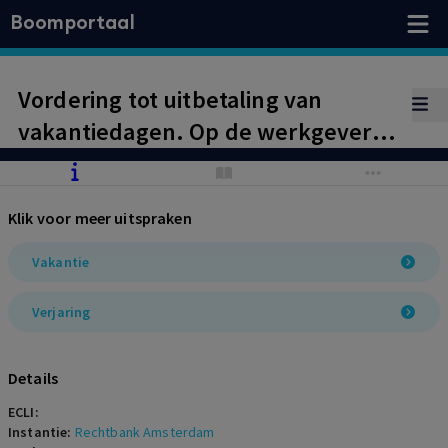
Boomportaal
Vordering tot uitbetaling van
vakantiedagen. Op de werkgever
rust niet de verplichting werknemer
met vakantie te sturen, het
Klik voor meer uitspraken
opnemen van vakantie is de
verantwoordelijkheid van de
Vakantie
werknemer.
Verjaring
Details
ECLI:
Instantie:
Rechtbank Amsterdam