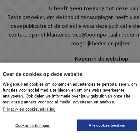
U heeft geen toegang tot deze publ
Beste bezoeker, om de inhoud te raadplegen heeft u e
deze publicatie of de collectie waar deze publicatie 
contact op met
klantenservice@boomportaal.nl
voor m
mogelijkheden en prijzen.
Kopen in de webshop
Deze publicatie is ook te vinden in onze webshop. Som
Over de cookies op deze website
ook de mogelijkheid om direct toegang te kopen to
We gebruiken cookies om content en advertenties te personaliseren, om
Naar de webshop
functies voor social media te bieden en om ons websiteverkeer te
analyseren. Ook delen we informatie over jouw gebruik van onze site
met onze partners voor social media, adverteren en analyse.
Privacy- en cookieverklaring
Cookie-instellingen
Alle cookies toestaan