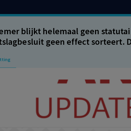
mer blijkt helemaal geen statutair
tslagbesluit geen effect sorteert. 
ing van de arbeidsovereenkomst.
tting