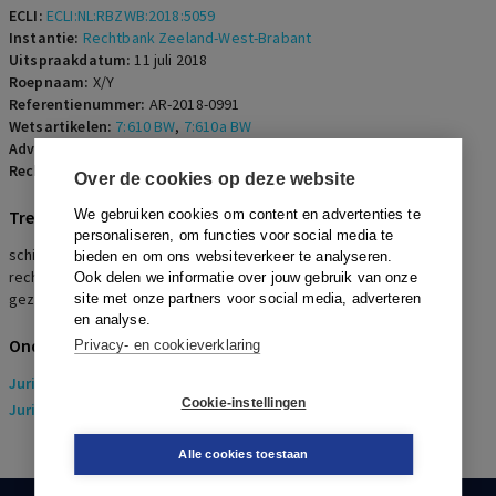
ECLI:
ECLI:NL:RBZWB:2018:5059
Instantie:
Rechtbank Zeeland-West-Brabant
Uitspraakdatum:
11 juli 2018
Roepnaam:
X/Y
Referentienummer:
AR-2018-0991
Wetsartikelen:
7:610 BW
,
7:610a BW
Advocaten:
T. Bezmalinovic en T.H.J. van Beek
Rechters:
A.G.M. Zander
Over de cookies op deze website
Trefwoorden
We gebruiken cookies om content en advertenties te
personaliseren, om functies voor social media te
schipper, arbeidsovereenkomst, essentiala, Groen/Schoevers,
bieden en om ons websiteverkeer te analyseren.
rechtsvermoeden, Haviltex, partijbedoeling, feitelijke uitvoering,
Ook delen we informatie over jouw gebruik van onze
gezagsverhouding, overeenkomst van opdracht
site met onze partners voor social media, adverteren
en analyse.
Onderwerpen
Privacy- en cookieverklaring
Juridisch
> Arbeidsrecht
Cookie-instellingen
Juridisch
> Sociaal Zekerheidsrecht
Alle cookies toestaan