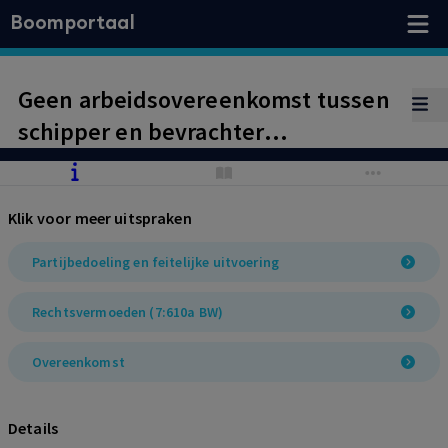
Boomportaal
Geen arbeidsovereenkomst tussen
schipper en bevrachter
binnenvaartschepen. Laatste heeft
rechtsvermoeden ex artikel 7:610a
Klik voor meer uitspraken
BW effectief ontzenuwd.
Partijbedoeling en feitelijke uitvoering
Rechtsvermoeden (7:610a BW)
Overeenkomst
Details