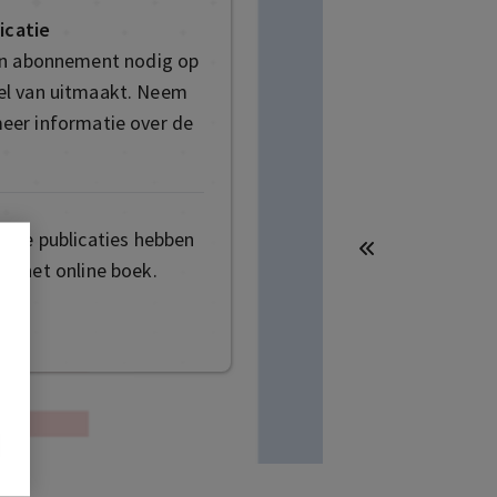
icatie
en abonnement nodig op
deel van uitmaakt. Neem
eer informatie over de
mige publicaties hebben
t het online boek.