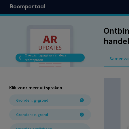
Boomportaal
Ontbin
hande
aantal
Overzichtspagina van deze
Samenva
staand
rechtspraak
loondo
Klik voor meer uitspraken
Gronden: g-grond
Gronden: e-grond