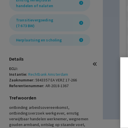
Ernstig verwijtbaar
handelen of nalaten
Transitievergoeding
(7:673 BW)
Herplaatsing en scholing
Details
ECLI:
Instantie:
Rechtbank Amsterdam
Zaaknummer:
5843357 EA VERZ 17-266
Referentienummer:
AR-2018-1367
Trefwoorden
ontbinding arbeidsovereenkomst,
ontbindingsverzoek werkgever, ernstig
verwijtbaar handelen werknemer, wegnemen
gouden armband, ontslag op staande voet,