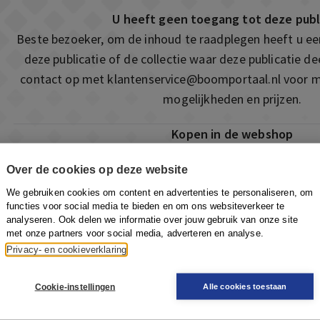
U heeft geen toegang tot deze publ
Beste bezoeker, om de inhoud te raadplegen heeft u e
deze publicatie of de collectie waar deze publicatie 
contact op met
klantenservice@boomportaal.nl
voor m
mogelijkheden en prijzen.
Kopen in de webshop
Deze publicatie is ook te vinden in onze webshop. Som
Over de cookies op deze website
ook de mogelijkheid om direct toegang te kopen to
We gebruiken cookies om content en advertenties te personaliseren, om
Naar de webshop
functies voor social media te bieden en om ons websiteverkeer te
analyseren. Ook delen we informatie over jouw gebruik van onze site
met onze partners voor social media, adverteren en analyse.
Privacy- en cookieverklaring
Cookie-instellingen
Alle cookies toestaan