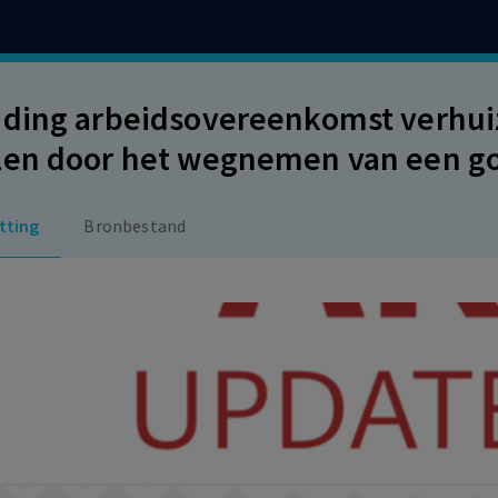
ding arbeidsovereenkomst verhuiz
len door het wegnemen van een g
 maanden later op Marktplaats te k
tting
Bronbestand
e voet omgezet naar op non-actiefst
orbetalingsverplichting?