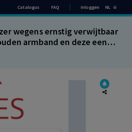
Catalogus
FAQ
Inloggen
NL
er wegens ernstig verwijtbaar
ouden armband en deze een
oop aan te bieden. Ontslag op
elling. Voor wiens risico is de