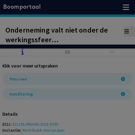
Boomportaal
Onderneming valt niet onder de
werkingssfeer
Bedrijfstakpensioenfonds Bouw &
Infra. Brandpreventie is
Klik voor meer uitspraken
uitgezonderd in het
verplichtstellingsbesluit. De eis dat
Pensioen
die uitzondering alleen geldt als er
Handhaving
een andere cao van toepassing is,
valt niet in de tekst te lezen.
Details
ECLI:
ECLI:NL:RBAMS:2018:8399
Instantie:
Rechtbank Amsterdam