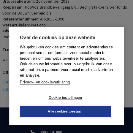
Uitspraakdatum:
26 november 2018
Roepnaam:
HooVos Brandbeveiliging B.V./ Bedrijfstakpensioenfonds
voor de Bouwnijverheid c.s.
Referentienummer:
AR-2018-1390
Wetsartikelen:
Wet cao
Advocaten:
R.M. Kerkhof en B.W. Koopmans
Rechters:
M.V. Ulrici
Over de cookies op deze website
We gebruiken cookies om content en advertenties te
Trefwoorden
personaliseren, om functies voor social media te
bieden en om ons websiteverkeer te analyseren.
werkingssfeer, cao-norm, uitleg
Ook delen we informatie over jouw gebruik van onze
site met onze partners voor social media, adverteren
Onderwerpen
en analyse.
Juridisch
> Arbeidsrecht
Privacy- en cookieverklaring
Juridisch
> Sociaal Zekerheidsrecht
Cookie-instellingen
Alle cookies toestaan
KLANTENSERVICE
088-0301000