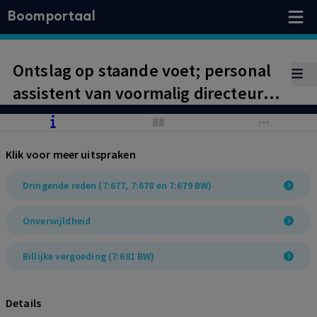
Boomportaal
Ontslag op staande voet; personal
assistent van voormalig directeur
geeft aan de nieuwe directeur geen
openheid van zaken over financiële
Klik voor meer uitspraken
transacties uit het verleden.
Dringende reden (7:677, 7:678 en 7:679 BW)
Onverwijldheid
Billijke vergoeding (7:681 BW)
Details