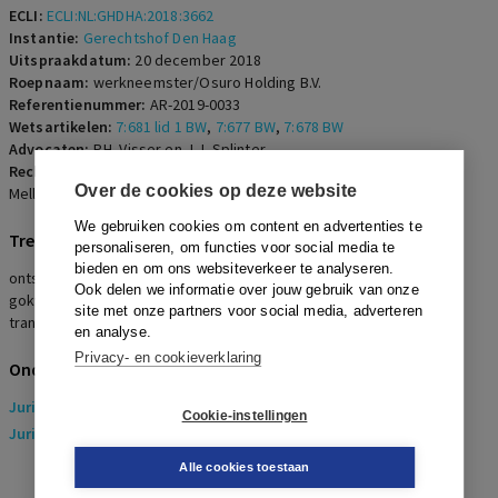
ECLI:
ECLI:NL:GHDHA:2018:3662
Instantie:
Gerechtshof Den Haag
Uitspraakdatum:
20 december 2018
Roepnaam:
werkneemster/Osuro Holding B.V.
Referentienummer:
AR-2019-0033
Wetsartikelen:
7:681 lid 1 BW
,
7:677 BW
,
7:678 BW
Advocaten:
P.H. Visser en J.J. Splinter
Rechters:
J.M.T. van der Hoeven-Oud, R.S. van Coevorden en S.R.
Over de cookies op deze website
Mellema
We gebruiken cookies om content en advertenties te
Trefwoorden
personaliseren, om functies voor social media te
bieden en om ons websiteverkeer te analyseren.
ontslag op staande voet, directiesecretaresse, nieuwe directeur,
Ook delen we informatie over jouw gebruik van onze
gokverslaving statutair directeur, openheid van zaken, financiële
site met onze partners voor social media, adverteren
transacties, dringende reden, onverwijld, billijke vergoeding
en analyse.
Privacy- en cookieverklaring
Onderwerpen
Juridisch
> Arbeidsrecht
Cookie-instellingen
Juridisch
> Sociaal Zekerheidsrecht
Alle cookies toestaan