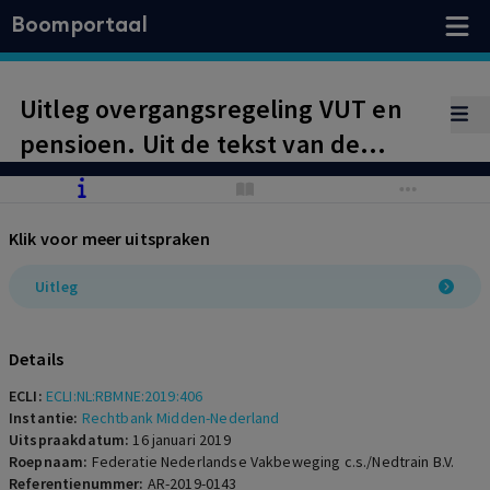
Boomportaal
Uitleg overgangsregeling VUT en
pensioen. Uit de tekst van de
regeling volgt dat niet bedoeld is
een feitelijk inkomensniveau na het
Klik voor meer uitspraken
bereiken van de 65-jarige leeftijd te
garanderen. Vorderingen FNV
Uitleg
afgewezen.
Details
ECLI:
ECLI:NL:RBMNE:2019:406
Instantie:
Rechtbank Midden-Nederland
Uitspraakdatum:
16 januari 2019
Roepnaam:
Federatie Nederlandse Vakbeweging c.s./Nedtrain B.V.
Referentienummer:
AR-2019-0143