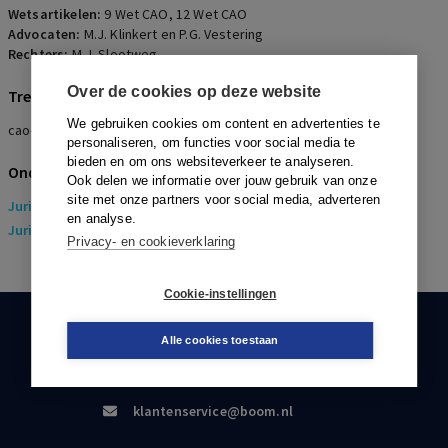
Wetsartikelen:
9 Wet CAO
,
12 Wet CAO
Advocaten:
M.J. Klinkert en P.G. Vestering
Rechters:
M.J. Slootweg
Over de cookies op deze website
Trefwoorden
We gebruiken cookies om content en advertenties te
cao-norm, uitleg, VUT- en pensioenregeling, ondernemings-cao
personaliseren, om functies voor social media te
bieden en om ons websiteverkeer te analyseren.
Onderwerpen
Ook delen we informatie over jouw gebruik van onze
site met onze partners voor social media, adverteren
Juridisch
> Arbeidsrecht
en analyse.
Juridisch
> Sociaal Zekerheidsrecht
Privacy- en cookieverklaring
Cookie-instellingen
KLANTENSERVICE
Alle cookies toestaan
088-0301000
klantenservice@boom.nl