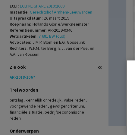
ECLI:
ECLI:NL:GHARL:2019:2669
Instantie:
Gerechtshof Arnhem-Leeuwarden
Uitspraakdatum:
26 maart 2019
Roepnaam:
Hollands Glorie/werkneemster
Referentienummer:
AR-2019-0346
Wetsartikelen:
7:681 BW (oud)
Advocaten:
J.M.P. Blom en E.G. Gosselink
Rechters:
W.P.M. ter Berg, E.J. van der Poel en
A.A. van Rossum
Zie ook
AR-2018-1067
Trefwoorden
ontslag, kennelijk onredelijk, valse reden,
voorgewende reden, gevolgencriterium,
financiële situatie, bedrijfseconomische
reden
Onderwerpen