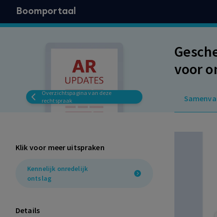
Boomportaal
Gesche
voor o
ontsla
Overzichtspagina van deze
Samenva
gebrui
rechtspraak
gevolg
Klik voor meer uitspraken
Kennelijk onredelijk
ontslag
Details