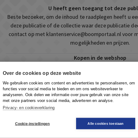
U heeft geen toegang tot deze publ
Beste bezoeker, om de inhoud te raadplegen heeft u e
deze publicatie of de collectie waar deze publicatie 
contact op met
klantenservice@boomportaal.nl
voor m
mogelijkheden en prijzen.
Kopen in de webshop
Deze publicatie is ook te vinden in onze webshop. Som
Over de cookies op deze website
ook de mogelijkheid om direct toegang te kopen to
We gebruiken cookies om content en advertenties te personaliseren, om
Naar de webshop
functies voor social media te bieden en om ons websiteverkeer te
analyseren. Ook delen we informatie over jouw gebruik van onze site
met onze partners voor social media, adverteren en analyse.
Privacy- en cookieverklaring
Cookie-instellingen
Alle cookies toestaan