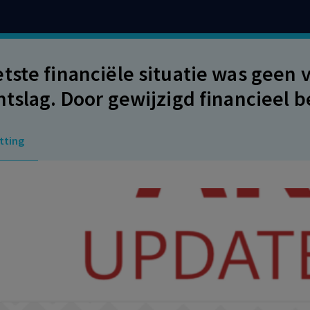
tste financiële situatie was geen
ntslag. Door gewijzigd financieel b
gdatum heeft Hollands Glorie wel 
tting
k te maken van de ontslagvergunn
encriterium kennelijk onredelijk o