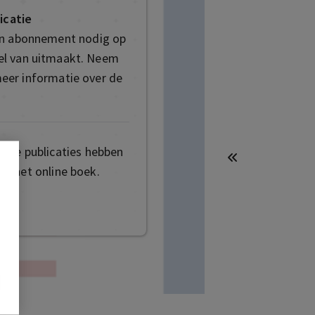
icatie
en abonnement nodig op
deel van uitmaakt. Neem
eer informatie over de
mige publicaties hebben
t het online boek.