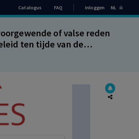
Catalogus
FAQ
Inloggen
NL
 voorgewende of valse reden
eleid ten tijde van de
onredelijk gehandeld door
ing. Voldaan aan
ntslag (oud recht).