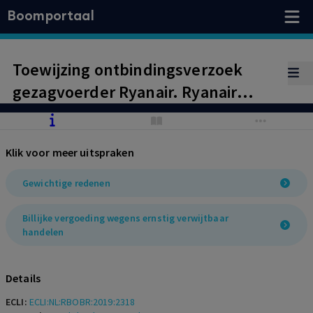
Boomportaal
Toewijzing ontbindingsverzoek
gezagvoerder Ryanair. Ryanair
heeft ernstig verwijtbaar
gehandeld door een ernstig
Klik voor meer uitspraken
verstoorde arbeidsverhouding te
veroorzaken. Veroordeling Ryanair
Gewichtige redenen
tot betaling van de
Billijke vergoeding wegens ernstig verwijtbaar
transitievergoeding (bijna € 85.000)
handelen
en een billijke vergoeding ter
hoogte van € 400.000.
Details
ECLI:
ECLI:NL:RBOBR:2019:2318