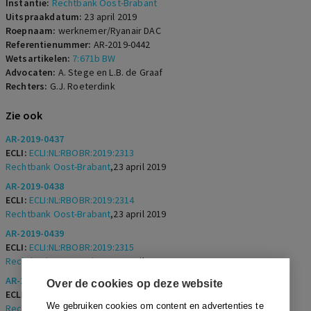
Instantie:
Rechtbank Oost-Brabant
Uitspraakdatum:
23 april 2019
Roepnaam:
werknemer/Ryanair DAC
Referentienummer:
AR-2019-0442
Wetsartikelen:
7:671b BW
Advocaten:
A. Stege en L.B. de Graaf
Rechters:
G.J. Roeterdink
Zie ook
AR-2019-0437
ECLI:
ECLI:NL:RBOBR:2019:2313
Rechtbank Oost-Brabant
,
23 april 2019
AR-2019-0438
ECLI:
ECLI:NL:RBOBR:2019:2314
Rechtbank Oost-Brabant
,
23 april 2019
AR-2019-0439
ECLI:
ECLI:NL:RBOBR:2019:2315
Rechtbank Oost-Brabant
,
23 april 2019
AR-2019-0440
Over de cookies op deze website
ECLI:
ECLI:NL:RBOBR:2019:2316
We gebruiken cookies om content en advertenties te
Rechtbank Oost-Brabant
,
23 april 2019