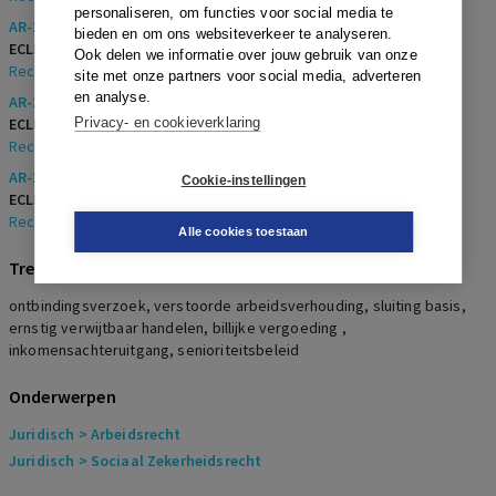
personaliseren, om functies voor social media te
AR-2019-0441
bieden en om ons websiteverkeer te analyseren.
ECLI:
ECLI:NL:RBOBR:2019:2317
Ook delen we informatie over jouw gebruik van onze
Rechtbank Oost-Brabant
,
23 april 2019
site met onze partners voor social media, adverteren
en analyse.
AR-2019-0443
ECLI:
ECLI:NL:RBOBR:2019:2311
Privacy- en cookieverklaring
Rechtbank Oost-Brabant
,
23 april 2019
AR-2019-0444
Cookie-instellingen
ECLI:
ECLI:NL:RBOBR:2019:2312
Rechtbank Oost-Brabant
,
23 april 2019
Alle cookies toestaan
Trefwoorden
ontbindingsverzoek, verstoorde arbeidsverhouding, sluiting basis,
ernstig verwijtbaar handelen, billijke vergoeding ,
inkomensachteruitgang, senioriteitsbeleid
Onderwerpen
Juridisch
> Arbeidsrecht
Juridisch
> Sociaal Zekerheidsrecht