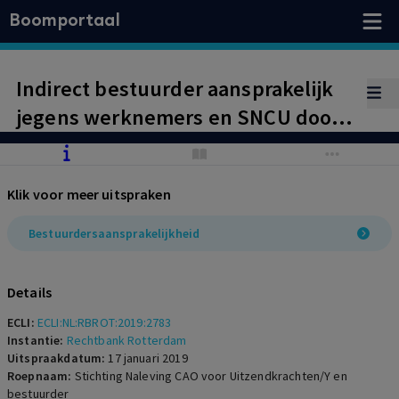
Boomportaal
Indirect bestuurder aansprakelijk
jegens werknemers en SNCU door
onrechtmatig handelen wegens
niet nakomen loonverplichtingen
Klik voor meer uitspraken
uit de cao voor Uitzendkrachten na
faillissement vennootschap.
Bestuurdersaansprakelijkheid
Details
ECLI:
ECLI:NL:RBROT:2019:2783
Instantie:
Rechtbank Rotterdam
Uitspraakdatum:
17 januari 2019
Roepnaam:
Stichting Naleving CAO voor Uitzendkrachten/Y en
bestuurder