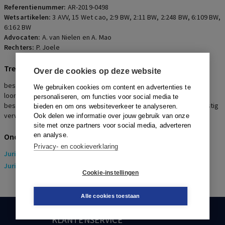
Referentienummer:
AR-2019-0498
Wetsartikelen:
3 AVV
,
15 Wet cao
,
2:9 BW
,
2:11 BW
,
2:248 BW
,
6:109 BW
,
6:162 BW
Advocaten:
A. van Nielen en A. Mao
Rechters:
P. Joele
Trefwoorden
Over de cookies op deze website
bestuurdersaansprakelijkheid, SNCU, niet-nakoming
We gebruiken cookies om content en advertenties te
loonverplichtingen uit cao, cao voor Uitzendkrachten, indirect
personaliseren, om functies voor social media te
bestuurder aansprakelijk, onrechtmatige daad, persoonlijk en ernstig
bieden en om ons websiteverkeer te analyseren.
verwijt
Ook delen we informatie over jouw gebruik van onze
site met onze partners voor social media, adverteren
en analyse.
Onderwerpen
Privacy- en cookieverklaring
Juridisch
> Arbeidsrecht
Juridisch
> Sociaal Zekerheidsrecht
Cookie-instellingen
Alle cookies toestaan
KLANTENSERVICE