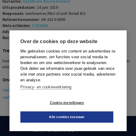
Instantie:
Rechtbank Noord-Holland
Uitspraakdatum:
18 juni 2019
Roepnaam:
werknemer/MicroCash Retail B.V.
Referentienummer:
AR-2019-0695
Wetsartikelen:
7:629 BW
Advocaten:
J.P. van Veenendaal en P. van Wegen
Rechters:
D.P. Ruitinga
Over de cookies op deze website
Trefwoorden
We gebruiken cookies om content en advertenties te
personaliseren, om functies voor social media te
loonstop, PTSS, meldingsplicht, sollicitatie, waarschuwingsplicht, re-
bieden en om ons websiteverkeer te analyseren.
integratie
Ook delen we informatie over jouw gebruik van onze
site met onze partners voor social media, adverteren
Onderwerpen
en analyse.
Privacy- en cookieverklaring
Juridisch
> Arbeidsrecht
Juridisch
> Sociaal Zekerheidsrecht
Cookie-instellingen
Alle cookies toestaan
KLANTENSERVICE