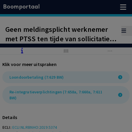
Boomportaal
Geen meldingsplicht werknemer
met PTSS ten tijde van sollicitatie,
maar wel waarschuwingsplicht
werkgever alvorens toepassen
Klik voor meer uitspraken
loonstop. Loonstop onrechtmatig
toegepast.
Loondoorbetaling (7:629 BW)
Re-integratieverplichtingen (7:658a, 7:660a, 7:611
BW)
Details
ECLI:
ECLI:NL:RBNHO:2019:5374