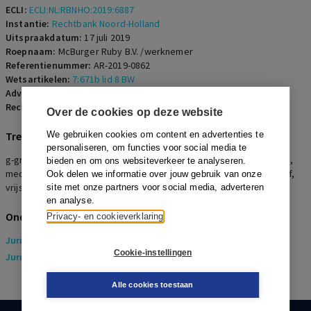
ECLI:
ECLI:NL:RBNHO:2019:6887
Instantie:
Rechtbank Noord-Holland
Uitspraakdatum:
17 juli 2019
Roepnaam:
McBurger Ruby B.V. /werknemer
Referentienummer:
AR-2019-0862
Wetsartikelen:
7:671b lid 8 BW
Advocaten:
S. van Ketel en B.L.G.M. van Gemert
Rechters:
P.J. Jansen
Over de cookies op deze website
Trefwoorden
We gebruiken cookies om content en advertenties te
personaliseren, om functies voor social media te
g-grond, e-grond, billijke vergoeding, ernstig verwijtbaar handelen,
bieden en om ons websiteverkeer te analyseren.
mediation, onderzoek, bedrijfsrecherche, verklaring, op non-actief,
Ook delen we informatie over jouw gebruik van onze
vrijstelling
site met onze partners voor social media, adverteren
en analyse.
Onderwerpen
Privacy- en cookieverklaring
Juridisch
> Arbeidsrecht
Cookie-instellingen
Juridisch
> Sociaal Zekerheidsrecht
Alle cookies toestaan