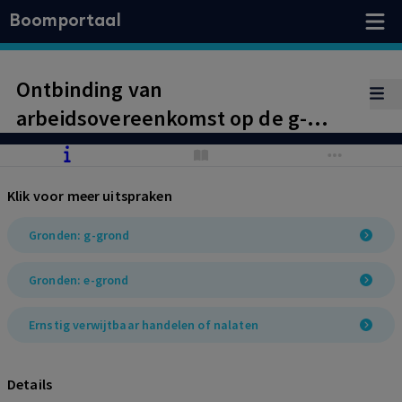
Boomportaal
Ontbinding van
arbeidsovereenkomst op de g-
grond met toekenning van een
billijke vergoeding. Werkgever
Klik voor meer uitspraken
heeft ernstig verwijtbaar
gehandeld door werknemer vrij te
Gronden: g-grond
stellen van werk en aan te sturen
Gronden: e-grond
op ontbinding zonder deugdelijke
grond of onderzoek of tot een
Ernstig verwijtbaar handelen of nalaten
oplossing van het conflict te
komen.
Details