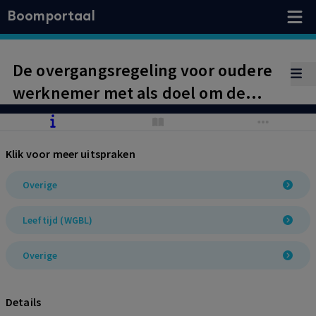
Boomportaal
De overgangsregeling voor oudere
werknemer met als doel om de
oudere werknemers voor verlies
van verworven rechten én de
Klik voor meer uitspraken
geringere spaarmogelijkheden te
compenseren is legitiem. Het
Overige
toekennen van extra PLB-uren aan
Leeftijd (WGBL)
deze categorie werknemers is in dat
verband ook passend en
Overige
noodzakelijk. Over de PLB-uren is
geen ORT verschuldigd.
Details