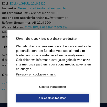
ECLI:
ECLI:NL:GHARL:2019:7815
Instantie:
Gerechtshof Arnhem-Leeuwarden
Uitspraakdatum:
24 september 2019
Roepnaam:
Noorderbreedte B.V./werknemer
Referentienummer:
AR-2019-1004
Wetsartikelen:
7:634 BW
,
7:639 BW
,
7:645 BW
Advocaten:
W.M. Veldjesgraaf en S. Scheltinga
Rechters:
M.E.L. Fikkers, J.H. Kuiper en W.F. Boele
Over de cookies op deze website
Trefwoorden
We gebruiken cookies om content en advertenties te
personaliseren, om functies voor social media te
overgangsregeling, PLB-uren, ORT, onregelmatigheidstoeslag,
bieden en om ons websiteverkeer te analyseren.
discriminatoire regeling, verboden leeftijdsonderscheid,
Ook delen we informatie over jouw gebruik van onze
leeftijdsdiscriminatie, loonbegrip, Williams e.a./British Airways
site met onze partners voor social media, adverteren
en analyse.
Onderwerpen
Privacy- en cookieverklaring
Juridisch
> Arbeidsrecht
Cookie-instellingen
Juridisch
> Sociaal Zekerheidsrecht
Alle cookies toestaan